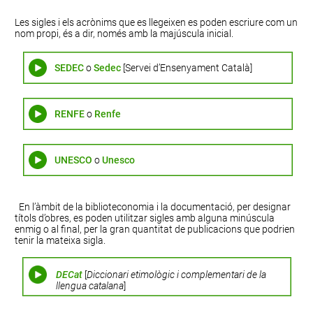
Les sigles i els acrònims que es llegeixen es poden escriure com un
nom propi, és a dir, només amb la majúscula inicial.
SEDEC
o
Sedec
[Servei d’Ensenyament Català]
RENFE
o
Renfe
UNESCO
o
Unesco
En l’àmbit de la biblioteconomia i la documentació, per designar
títols d’obres, es poden utilitzar sigles amb alguna minúscula
enmig o al final, per la gran quantitat de publicacions que podrien
tenir la mateixa sigla.
DECat
[
Diccionari etimològic i complementari de la
llengua catalana
]