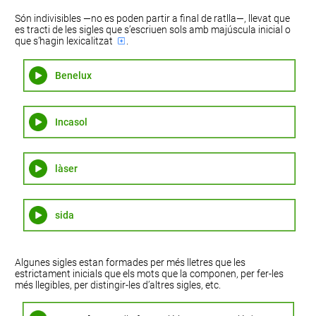
Són indivisibles
—no
es poden partir a final de
ratlla—
, llevat que
es tracti de les sigles que s’escriuen sols amb majúscula inicial o
que s’hagin
lexicalitzat
.
Benelux
Incasol
làser
sida
Algunes sigles estan formades per més lletres que les
estrictament inicials que els mots que la componen, per fer-les
més llegibles, per distingir-les d’altres sigles, etc.