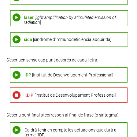
làser
[
light amplification by stimulated emission of
radiation
]
sida
[síndrome d’immunodeficiència adquirida]
S’escriuen sense cap punt després de cada lletra.
IDP
[Institut de Desenvolupament Professional]
I.D.P.
[Institut de Desenvolupament Professional]
S’escriu punt final si correspon al final de frase (o sintagma).
Caldrà tenir en compte les actuacions que durà a
terme l’IDP.