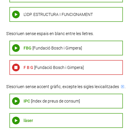
L’IDP. ESTRUCTURA I FUNCIONAMENT
S’escriuen sense espais en blanc entre les lletres.
FBG
[Fundació Bosch i Gimpera]
F B G
[Fundació Bosch i Gimpera]
S’escriuen sense accent gràfic, excepte les sigles
lexicalitzades
.
IPC
[índex de preus de consum]
làser