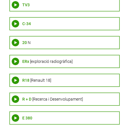
TV3
C-34
20
N
ERx
[exploració radiogràfica]
R18
[Renault 18]
R + D
[Recerca i Desenvolupament]
E
380