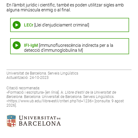
En l’àmbit jurídic i científic, també es poden utilitzar sigles amb
alguna minúscula enmig o al final.
LECr
[Llei d’enjudiciament criminal]
IFI-IgM
[immunofluorescència indirecta per a la
detecció d’immunoglobulina M]
Universitat de Barcelona. Serveis Lingüístics
Actualització: 24-10-2023
Citació recomanada:
«Formació i escriptura» [en línia]. A:
Llibre d’estil de la Universitat de
Barcelona.
Barcelona: Universitat de Barcelona. Serveis Lingüístics.
<
https://www.ub.edu/llibre-estil/criteri.php?id=1236
> [consulta: 9 agost
2026].