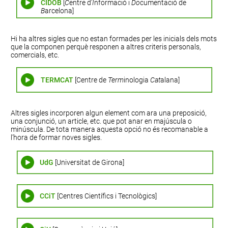
CIDOB
[
C
entre d’
I
nformació i
Do
cumentació de
B
arcelona]
Hi ha altres sigles que no estan formades per les inicials dels mots
que la componen perquè responen a altres criteris personals,
comercials, etc.
TERMCAT
[Centre de
Term
inologia
Cat
alana]
Altres sigles incorporen algun element com ara una preposició,
una conjunció, un article, etc. que pot anar en majúscula o
minúscula. De tota manera aquesta opció no és recomanable a
l’hora de formar noves sigles.
UdG
[Universitat de Girona]
CCiT
[Centres Científics i Tecnològics]