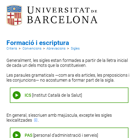
Formació i escriptura
Criteris
>
Convencions
>
Abreviacions
>
Sigles
Generalment, les sigles estan formades a partir de la lletra inicial
de cada un dels mots que la constitueixen.
Les paraules gramaticals
—com
ara els articles, les preposicions i
les
conjuncions—
no acostumen a formar part de la sigla.
ICS
[Institut Català de la Salut]
En general, s’escriuen amb majúscula, excepte les sigles
lexicalitzades
.
PAS
[personal d’administració i serveis]