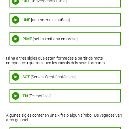
CiU
[Convergència i Unió]
UNE
[una norma española]
PIME
[petita i mitjana empresa]
Hi ha altres sigles que estan formades a partir de mots
compostos i que inclouen les inicials dels seus formants.
SCT
[Serveis Cientificotècnics]
TN
[Telenotícies]
Algunes sigles contenen una xifra o algun símbol. De vegades van
amb guionet.