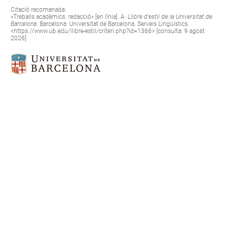
Citació recomanada:
«Treballs acadèmics: redacció» [en línia]. A:
Llibre d’estil de la Universitat de
Barcelona.
Barcelona: Universitat de Barcelona. Serveis Lingüístics.
<
https://www.ub.edu/llibre-estil/criteri.php?id=1366
> [consulta: 9 agost
2026].