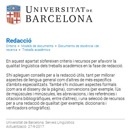
Redacció
Criteris
>
Models de documents
>
Documents de docència i de
recerca
>
Treballs acadèmics
En aquest apartat s’ofereixen criteris i recursos per afavorir la
qualitat lingüística dels treballs acadèmics en la fase de redacció.
S’hi apleguen
consells per a la redacció
útils, tant per millorar
aspectes de llengua general com d’altres de més específics
d’àmbits especialitzats. També s’hi inclouen
aspectes formals
(com ara el disseny de la pàgina),
convencions
(per exemple, l’ús
de majúscules i minúscules, les abreviacions, i les referències i
citacions bibliogràfiques, entre d’altres), i una selecció de
recursos
per a una redacció de qualitat
(per exemple, diccionaris i
verificadors ortogràfics).
Universitat de Barcelona. Serveis Lingüístics
Actualització: 27-9-2017