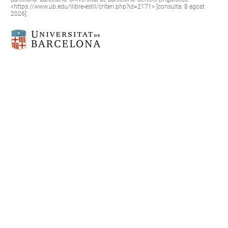
<
https://www.ub.edu/llibre-estil/criteri.php?id=2171
> [consulta: 8 agost
2026].