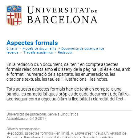
Aspectes formals
Criteris
>
Models de documents
>
Documents de docència i de
recerca
>
Treballs acadèmics
>
Redacció
En la redacció d’un document, cal tenir en compte aspectes
formals relacionats amb el
disseny de la pàgina
i, si és el cas, amb
el
format i numeració dels apartats
, les
enumeracions
, les
citacions textuals
, les
taules i il·lustracions
, i les
notes
.
Tots aquests aspectes formals han de tenir en compte, d’una
banda, les característiques pròpies de cada document i, de l’altra,
aconseguir com a objectiu últim la llegibilitat i claredat del text.
Universitat de Barcelona. Serveis Lingüístics
Actualització: 6-10-2017
Citació recomanada:
«Redacció: aspectes formals» [en línia]. A:
Llibre d’estil de la Universitat de
Barcelona.
Barcelona: Universitat de Barcelona. Serveis Lingüístics.