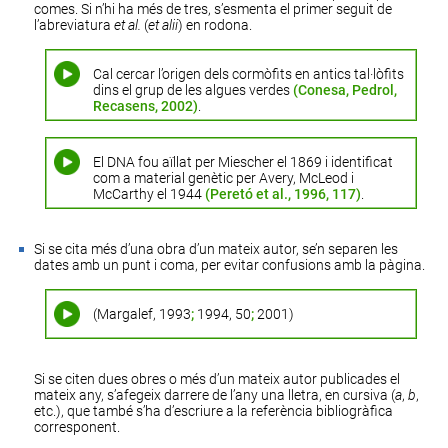
comes. Si n’hi ha més de tres, s’esmenta el primer seguit de
l’abreviatura
et al.
(
et alii
) en rodona.
Cal cercar l’origen dels cormòfits en antics tal·lòfits
dins el grup de les algues verdes
(Conesa, Pedrol,
Recasens, 2002)
.
El DNA fou aïllat per Miescher el 1869 i identificat
com a material genètic per Avery, McLeod i
McCarthy el 1944
(Peretó et al., 1996, 117)
.
Si se cita més d’una obra d’un mateix autor, se’n separen les
dates amb un punt i coma, per evitar confusions amb la pàgina.
(Margalef, 1993
;
1994, 50
;
2001)
Si se citen dues obres o més d’un mateix autor publicades el
mateix any, s’afegeix darrere de l’any una lletra, en cursiva (
a
,
b
,
etc.), que també s’ha d’escriure a la
referència bibliogràfica
corresponent.