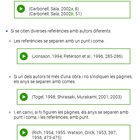
(Carbonell, Sala, 2002
a
, 6)
(Carbonell, Sala, 2002
b
, 51)
Si se citen diverses referències amb autors diferents:
Les referències se separen amb un punt i coma.
(Jonsson, 1994
;
Peterson et al., 1996, 285-286)
Si un dels autors té més d’una obra i no s’indiquen les pàgines,
els anys se separen amb comes.
(Togel, 1998; Shirasaki, Murakami, 2001
,
2003)
I, en canvi, si hi figuren les pàgines, els anys se separen amb
punt i coma, i les referències, amb punt.
(Rich, 1954
;
1955
.
Watson, Crick, 1953, 397
;
1956, 473-475)