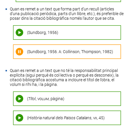
Quan es remet a un text que forma part d’un recull (articles
d’una publicació periòdica, parts d’un llibre, etc.), és preferible de
posar dins la citació bibliogràfica només l’autor que se cita.
(Sundborg, 1956)
(Sundborg, 1956. A: Collinson
,
Thompson, 1982)
Quan es remet a un text que no té la responsabilitat principal
explícita (sigui perquè és col·lectiva o perquè es desconeix), la
citació bibliogràfica acostuma a incloure el títol de l’obra, el
volum si n’hi ha, i la pàgina.
(
Títol
,
volum
, pàgina)
(
Història natural dels Països Catalans
,
vii
, 45)