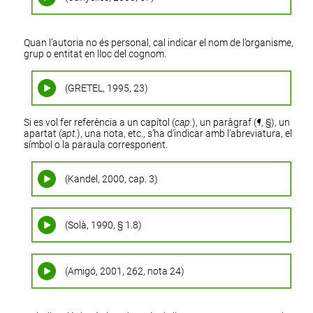
Quan l’autoria no és personal, cal indicar el nom de l’organisme,
grup o entitat en lloc del cognom.
(GRETEL, 1995, 23)
Si es vol fer referència a un capítol (
cap.
), un paràgraf (
¶
,
§
), un
apartat (
apt
.
), una nota, etc., s’ha d’indicar amb l’abreviatura, el
símbol o la paraula corresponent.
(Kandel, 2000, cap. 3)
(Solà, 1990, § 1.8)
(Amigó, 2001, 262, nota 24)