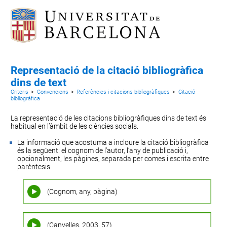
Representació de la citació bibliogràfica
dins de text
Criteris
>
Convencions
>
Referències i citacions bibliogràfiques
>
Citació
bibliogràfica
La representació de les citacions bibliogràfiques dins de text és
habitual en l’àmbit de les ciències socials.
La informació que acostuma a incloure la citació bibliogràfica
és la següent: el cognom de l’autor, l’any de publicació i,
opcionalment, les pàgines, separada per comes i escrita entre
parèntesis.
(Cognom, any, pàgina)
(Canyelles, 2003, 57)