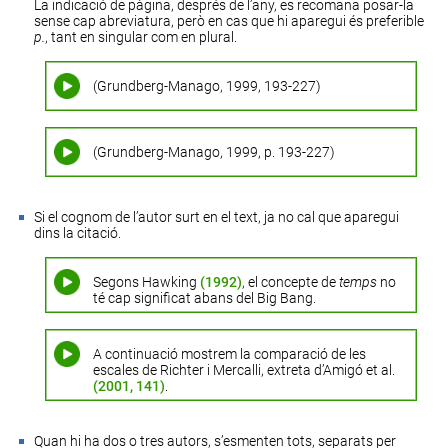
La indicació de pàgina, després de l’any, es recomana posar-la
sense cap abreviatura, però en cas que hi aparegui és preferible
p.
, tant en singular com en plural.
(Grundberg-Manago, 1999, 193-227)
(Grundberg-Manago, 1999, p. 193-227)
Si el cognom de l’autor surt en el text, ja no cal que aparegui
dins la citació.
Segons Hawking
(1992)
, el concepte de
temps
no
té cap significat abans del Big Bang.
A continuació mostrem la comparació de les
escales de Richter i Mercalli, extreta d’Amigó et al.
(2001, 141)
.
Quan hi ha dos o tres autors, s’esmenten tots, separats per