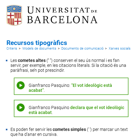
Recursos tipogràfics
Criteris
>
Models de documents
>
Documents de comunicació
>
Xarxes socials
Les
cometes altes
(“ ”) conserven el seu ús normal i es fan
servir, per exemple, en les citacions literals. Si la citació és una
paràfrasi, se’n pot prescindir.
Gianfranco Pasquino:
“El vot ideològic està
acabat”
.
Gianfranco Pasquino
declara que el vot ideològic
està acabat
.
Es poden fer servir les
cometes simples
(‘ ’) per marcar un text
que ha d’anar en cursiva.