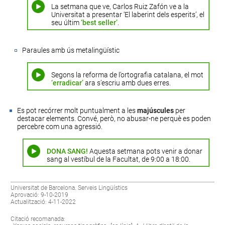
La setmana que ve, Carlos Ruiz Zafón ve a la
Universitat a presentar ‘El laberint dels esperits’, el
seu últim
‘best seller’
.
Paraules amb ús metalingüístic
Segons la reforma de l’ortografia catalana, el mot
‘erradicar’
ara s’escriu amb dues erres.
Es pot recórrer molt puntualment a les
majúscules
per
destacar elements. Convé, però, no abusar-ne perquè es poden
percebre com una agressió.
DONA SANG!
Aquesta setmana pots venir a donar
sang al vestíbul de la Facultat, de 9:00 a 18:00.
Universitat de Barcelona. Serveis Lingüístics
Aprovació: 9-10-2019
Actualització: 4-11-2022
Citació recomanada: