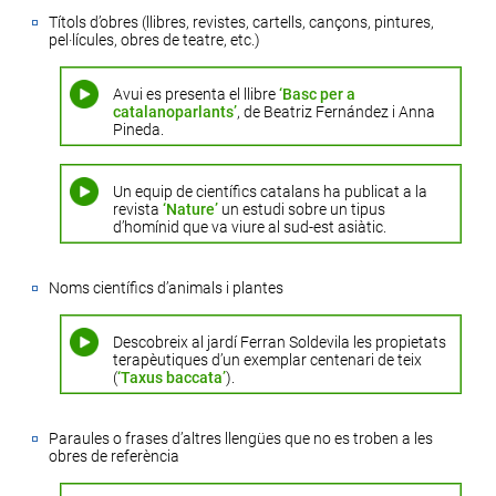
Títols d’obres (llibres, revistes, cartells, cançons, pintures,
pel·lícules, obres de teatre, etc.)
Avui es presenta el llibre
‘Basc per a
catalanoparlants’
, de Beatriz Fernández i Anna
Pineda.
Un equip de científics catalans ha publicat a la
revista
‘Nature’
un estudi sobre un tipus
d’homínid que va viure al sud-est asiàtic.
Noms científics d’animals i plantes
Descobreix al jardí Ferran Soldevila les propietats
terapèutiques d’un exemplar centenari de teix
(
‘Taxus baccata’
).
Paraules o frases d’altres llengües que no es troben a les
obres de referència