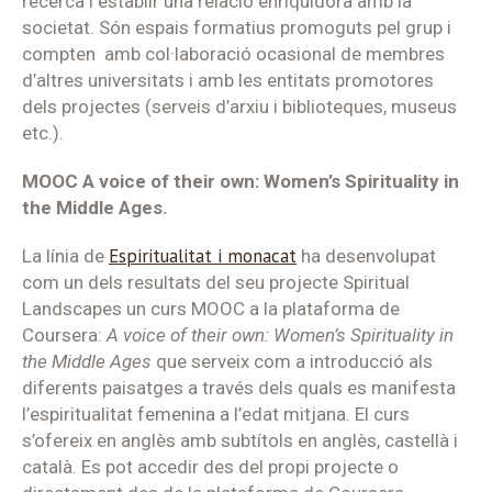
recerca i establir una relació enriquidora amb la
societat. Són espais formatius promoguts pel grup i
compten amb col·laboració ocasional de membres
d’altres universitats i amb les entitats promotores
dels projectes (serveis d’arxiu i biblioteques, museus
etc.).
MOOC A voice of their own: Women’s Spirituality in
the Middle Ages.
Espiritualitat i monacat
La línia de
ha desenvolupat
com un dels resultats del seu projecte Spiritual
Landscapes un curs MOOC a la plataforma de
Coursera:
A voice of their own: Women’s Spirituality in
the Middle Ages
que serveix com a introducció als
diferents paisatges a través dels quals es manifesta
l’espiritualitat femenina a l’edat mitjana. El curs
s’ofereix en anglès amb subtítols en anglès, castellà i
català. Es pot accedir des del propi projecte o