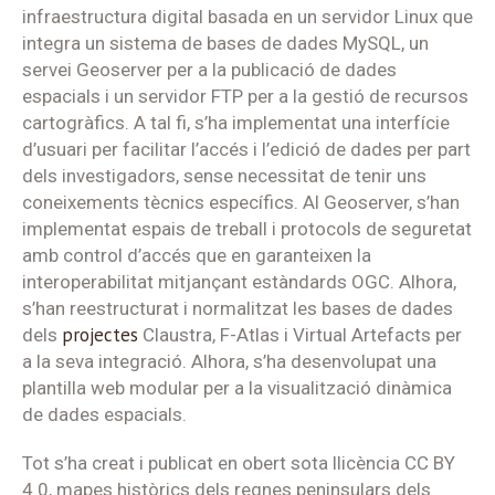
infraestructura digital basada en un servidor Linux que
integra un sistema de bases de dades MySQL, un
servei Geoserver per a la publicació de dades
espacials i un servidor FTP per a la gestió de recursos
cartogràfics. A tal fi, s’ha implementat una interfície
d’usuari per facilitar l’accés i l’edició de dades per part
dels investigadors, sense necessitat de tenir uns
coneixements tècnics específics. Al Geoserver, s’han
implementat espais de treball i protocols de seguretat
amb control d’accés que en garanteixen la
interoperabilitat mitjançant estàndards OGC. Alhora,
s’han reestructurat i normalitzat les bases de dades
projectes
dels
Claustra, F-Atlas i Virtual Artefacts per
a la seva integració. Alhora, s’ha desenvolupat una
plantilla web modular per a la visualització dinàmica
de dades espacials.
Tot s’ha creat i publicat en obert sota llicència CC BY
4.0, mapes històrics dels regnes peninsulars dels