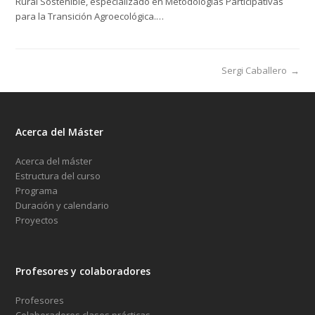
Rural Sostenible, especializado en Metodologías Participativas
para la Transición Agroecológica.…
Sergi Caballero
→
Acerca del Máster
Acerca del máster
Estructura del curso
Programa
Duración y calendario
Proyectos
Profesores y colaboradores
Profesores
Colaboradores clases prácticas