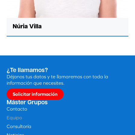
Núria Villa
¿Te llamamos?
Déjanos tus datos y te llamaremos con toda la
información que necesites.
Solicitar información
Máster Grupos
Contacto
Equipo
Consultoría