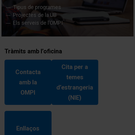
Tipus de programes
Projectes de la UB
Els serveis de l’OMPI
Tràmits amb l’oficina
Cita per a
Contacta
temes
amb la
d’estrangeria
OMPI
(NIE)
Enllaços