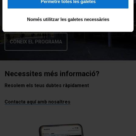
Permetre totes les galetes
Barcelona, del 20 al 24
d'abril de 2026
Només utilitzar les galetes necessàries
CONEIX EL PROGRAMA
Necessites més informació?
Resolem els teus dubtes ràpidament
Contacta aquí amb nosaltres