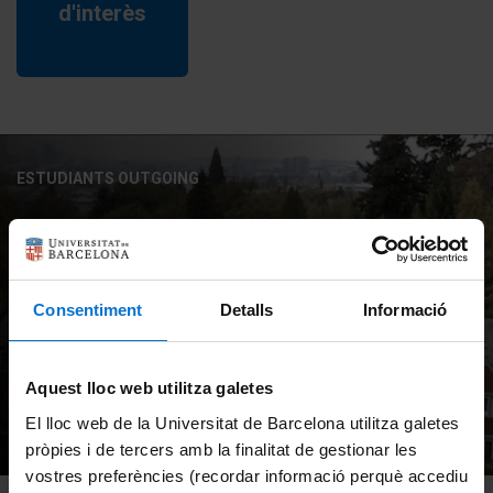
d'interès
ESTUDIANTS OUTGOING
Convocatòria Reed College
Language Scholar
Consentiment
Detalls
Informació
Program, curs 2026-2027
Aquest lloc web utilitza galetes
MÉS INFORMACIÓ
El lloc web de la Universitat de Barcelona utilitza galetes
pròpies i de tercers amb la finalitat de gestionar les
vostres preferències (recordar informació perquè accediu