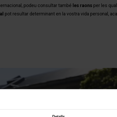
internacional, podeu consultar també
les raons
per les qua
al
pot resultar determinant en la vostra vida personal, ac
Detalls