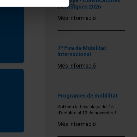
Espanya - Convocatòries
científiques 2026
Més informació
7ª Fira de Mobilitat
Internacional
Més informació
Programes de mobilitat
Sol·licita la teva plaça del 15
d'octubre al 12 de novembre!
Més informació