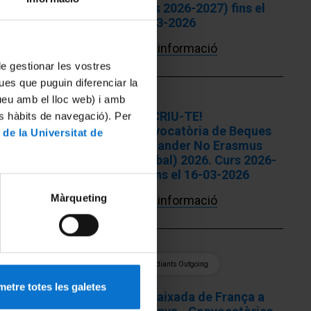
(curs 2026-2027) fins el
16-03-2026
Més informació
 de gestionar les vostres
ues que puguin diferenciar la
tueu amb el lloc web) i amb
INSCRIU-TE!
es hàbits de navegació). Per
Convocatòria de Beques
 de la Universitat de
Santander No Erasmus
(Global) 2026. Curs 2026-
27 fins el 16-03-2026
Màrqueting
Més informació
Estudiants Outgoing
etre totes les galetes
Ambaixada de França a