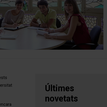
ests
ersitat
Últimes
novetats
 encara