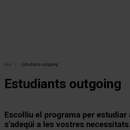
Navega
Vés
al
principa
contingut
Inici
Estudiants outgoing
Fil
Estudiants outgoing
d'ariadna
Escolliu el programa per estudiar
s’adeqüi a les vostres necessitats