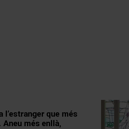
ció
l
 a l’estranger que més
. Aneu més enllà,