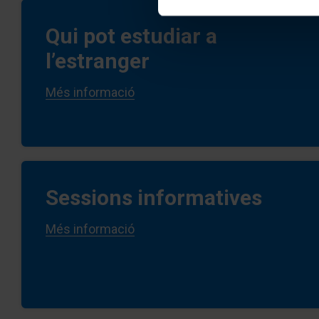
Qui pot estudiar a
l’estranger
Més informació
Sessions informatives
Més informació