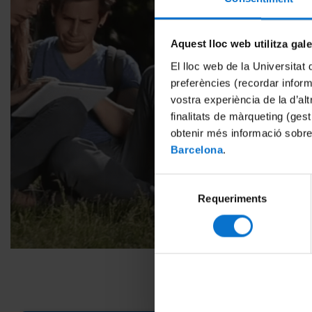
Aquest lloc web utilitza gal
El lloc web de la Universitat 
preferències (recordar infor
vostra experiència de la d’al
finalitats de màrqueting (gest
obtenir més informació sobre
Barcelona
.
Selecció
Requeriments
de
consentiment