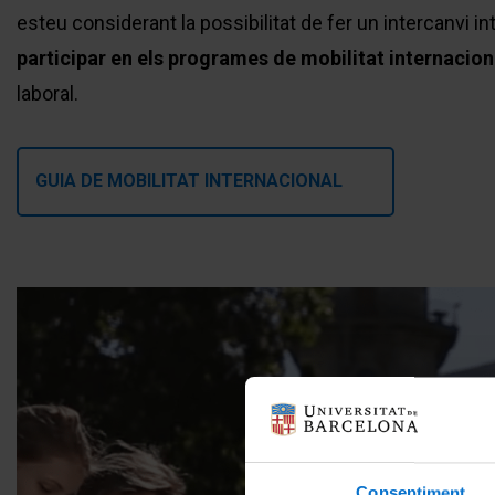
esteu considerant la possibilitat de fer un intercanvi 
participar en els programes de mobilitat internacion
laboral.
GUIA DE MOBILITAT INTERNACIONAL
Consentiment