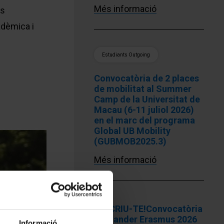
Més informació
ls
adèmica i
Estudiants Outgoing
Convocatòria de 2 places
de mobilitat al Summer
Camp de la Universitat de
Macau (6-11 juliol 2026)
en el marc del programa
Global UB Mobility
(GUBMOB2025.3)
Més informació
INSCRIU-TE!Convocatòria
Santander Erasmus 2026
Informació