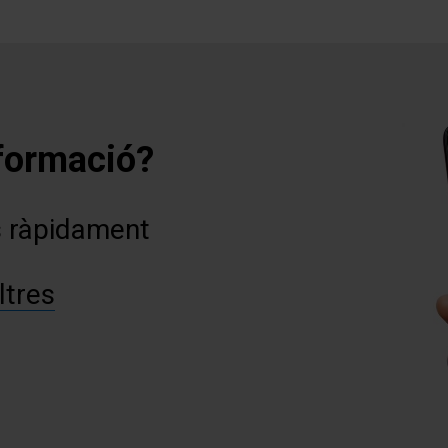
formació?
s ràpidament
ltres