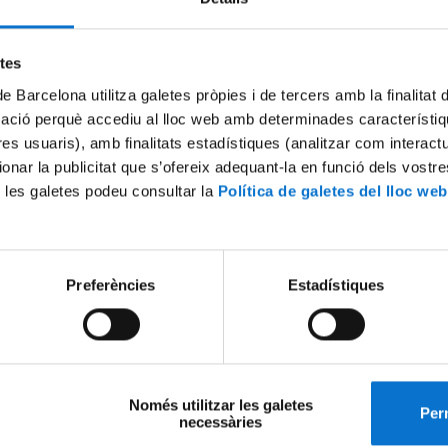
etes
de Barcelona utilitza galetes pròpies i de tercers amb la finalitat
mació perquè accediu al lloc web amb determinades característiq
tres usuaris), amb finalitats estadístiques (analitzar com interac
ionar la publicitat que s’ofereix adequant-la en funció dels vostr
 les galetes podeu consultar la
Política de galetes del lloc web
Preferències
Estadístiques
Només utilitzar les galetes
Perm
necessàries