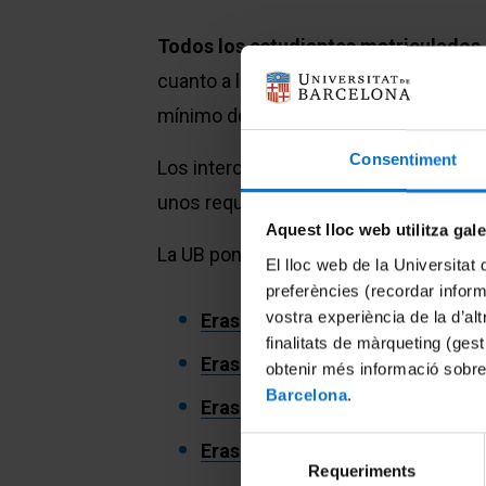
Todos los estudiantes matriculados e
cuanto a los estudiantes de grado, se
mínimo de 30 créditos matriculados, a
Consentiment
Los intercambios se realizan en virtu
unos requisitos lingüísticos que se deb
Aquest lloc web utilitza gal
La UB pone a disposición de nuestros 
El lloc web de la Universitat 
preferències (recordar infor
vostra experiència de la d’al
Erasmus+ Estudis
finalitats de màrqueting (gest
Erasmus+ Pràctiques
obtenir més informació sobre
Barcelona
.
Erasmus+ Pràctiques Graduats
Selecció
Erasmus+ ICM (fora de la UE)
Requeriments
de