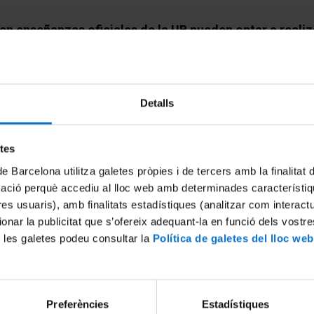
n enseñanzas oficiales de la UB pueden optar a realiz
 requiere que tengan un mínimo de 60 créditos superados,
unque se recomienda realizar la movilidad en los último
Detalls
d de convenios que se firman con las instituciones de d
e acreditar para poder optar a la movilidad.
etes
estudiantes varios programas de movilidad:
de Barcelona utilitza galetes pròpies i de tercers amb la finalitat
mació perquè accediu al lloc web amb determinades característiq
tres usuaris), amb finalitats estadístiques (analitzar com interac
ionar la publicitat que s’ofereix adequant-la en funció dels vostr
 les galetes podeu consultar la
Política de galetes del lloc web
Preferències
Estadístiques