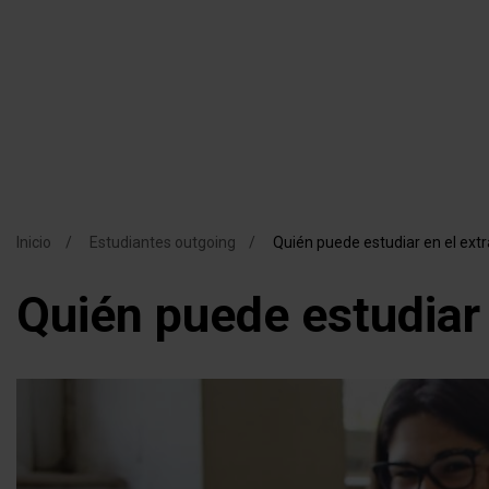
Navega
Pasar
al
principa
contenido
principal
Inicio
Estudiantes outgoing
Quién puede estudiar en el extr
Ruta
Quién puede estudiar 
de
navegación