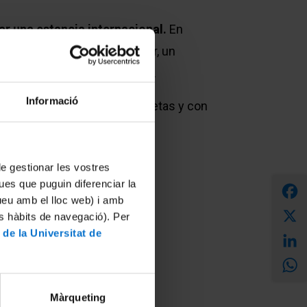
ar una estancia internacional.
En
 y los estudiantes de máster, un
s semestres de la enseñanza.
Informació
estino para enseñanzas concretas y con
 de gestionar les vostres
ues que puguin diferenciar la
F
tueu amb el lloc web) i amb
es hàbits de navegació). Per
 de la Universitat de
L
Màrqueting