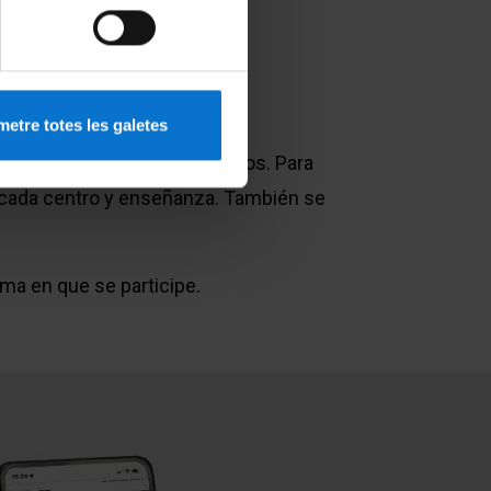
etre totes les galetes
zas disponibles y los destinos. Para
de cada centro y enseñanza. También se
ma en que se participe.