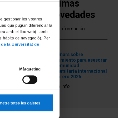
Útimas
nd to get to
novedades
 de gestionar les vostres
ues que puguin diferenciar la
Más información
tueu amb el lloc web) i amb
es hàbits de navegació). Per
 de la Universitat de
Webinars sobre
alojamiento para asesorar
la comunidad
Màrqueting
universitaria internacional
- Febrero 2026
More info
etre totes les galetes