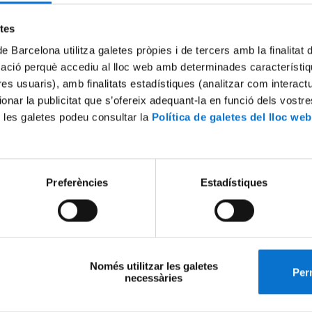
ants to join a specific unit or service at our institution a
etes
de Barcelona utilitza galetes pròpies i de tercers amb la finalitat
ays).
mació perquè accediu al lloc web amb determinades característiq
tres usuaris), amb finalitats estadístiques (analitzar com interac
ionar la publicitat que s’ofereix adequant-la en funció dels vostr
 les galetes podeu consultar la
Política de galetes del lloc web
Preferències
Estadístiques
Només utilitzar les galetes
Perm
necessàries