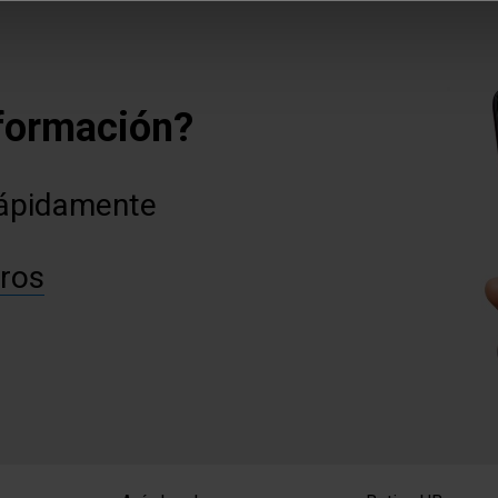
formación?
rápidamente
ros