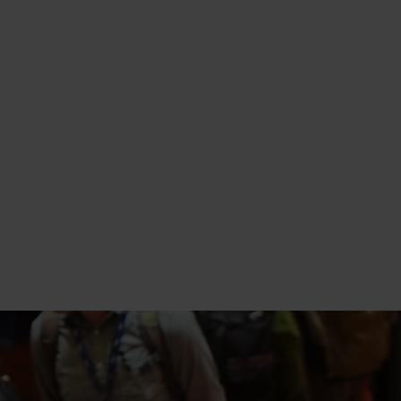
ció
l