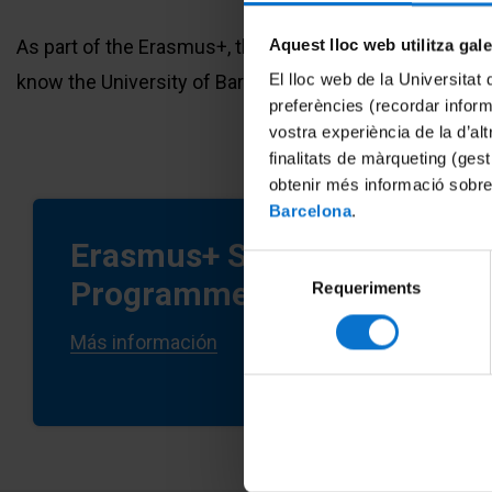
programme
at
As part of the Erasmus+, this program allows the particip
Aquest lloc web utilitza gal
the
University
El lloc web de la Universitat 
know the University of Barcelona during one week (5 d
of
preferències (recordar infor
Barcelona
vostra experiència de la d’al
finalitats de màrqueting (gest
obtenir més informació sobre
Barcelona
.
Erasmus+ Staff Training
Selecció
Programme
Requeriments
de
consentiment
Más información