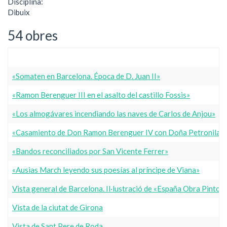
Disciplina:
Dibuix
54 obres
«Somaten en Barcelona. Época de D. Juan II»
«Ramon Berenguer III en el asalto del castillo Fossis»
«Los almogávares incendiando las naves de Carlos de Anjou»
«Casamiento de Don Ramon Berenguer IV con Doña Petronila 
«Bandos reconciliados por San Vicente Ferrer»
«Ausias March leyendo sus poesías al príncipe de Viana»
Vista general de Barcelona. Il·lustració de «España Obra Pintor
Vista de la ciutat de Girona
Vista de Sant Pere de Roda