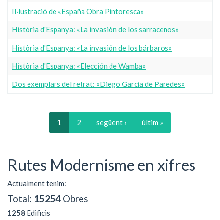
Il·lustració de «España Obra Pintoresca»
Història d'Espanya: «La invasión de los sarracenos»
Història d'Espanya: «La invasión de los bárbaros»
Història d'Espanya: «Elección de Wamba»
Dos exemplars del retrat: «Diego Garcia de Paredes»
1
2
següent ›
últim »
Rutes Modernisme en xifres
Actualment tenim:
Total:
15254
Obres
1258
Edificis