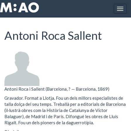
Vés al contingut
Togg
Inici
Antoni Roca Sallent
navig
Antoni Roca Sallent
Antoni Roca i Sallent (Barcelona, ? — Barcelona, 1869)
Gravador. Format a Llotja. Fou un dels millors especialistes de
talla dolça del seu temps. Treballà per a editorials de Barcelona
(il·lustrà obres com la Història de Catalunya de Víctor
Balaguer), de Madrid i de París. Difongué les obres de Lluís
Rigalt. Fou un dels pioners de la daguerrotípia.