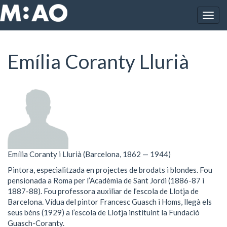
Vés al contingut
Togg
Inici
Emília Coranty Llurià
navig
Emília Coranty Llurià
Emília Coranty i Llurià (Barcelona, 1862 — 1944)
Pintora, especialitzada en projectes de brodats i blondes. Fou
pensionada a Roma per l’Acadèmia de Sant Jordi (1886-87 i
1887-88). Fou professora auxiliar de l’escola de Llotja de
Barcelona. Vídua del pintor Francesc Guasch i Homs, llegà els
seus béns (1929) a l’escola de Llotja instituint la Fundació
Guasch-Coranty.