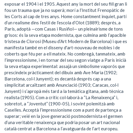
exposar el 1904 i el 1905. Aquest any la mort del seu fill gran li
fou un trauma que ja no superà; morí a l’Institut Frenopàtic de
les Corts al cap de tres anys. Home constantment inquiet, partí
d’un realisme dins l’estil de l’escola d’Olot (1889); després, a
París, adoptà —com Casas i Rusiñol— un pleinairisme de tons
grisos: és la seva etapa modernista, que culmina amb l’apacible
tristesa de Clorosi (Museu d’Art Modern de Barcelona) i que es
manifesta també en el disseny d'art-nouveau de mobles i de
coberts que féu per a ell mateix. No combregà, tanmateix, amb
l’impressionisme, i en tornar del seu segon viatge a París inicià
la seva etapa experimental: assajà un simbolisme vaporós que
prescindeix pràcticament del dibuix amb Ave Maria (1902;
Barcelona, col·l Junyent); es decantà després cap a una
simplicitat arcaïtzant amb Anunciació (1903; Caracas, col·l
Junyent) i s’apropà més tard a la temàtica gitana, amb tècnica
realista (1905). Com a crític col·laborà a “La Renaixença” i,
sobretot, a “Joventut” (1900-05), i sovint polemitzà amb
Caselles. Acceptà l’impressionisme com a punt de partença a
superar; veié en la jove generació postmodernista el germen
d’una veritable renaixença que podria posar un art nacional
català centrat a Barcelona a l’avatguarda de l’art europeu.