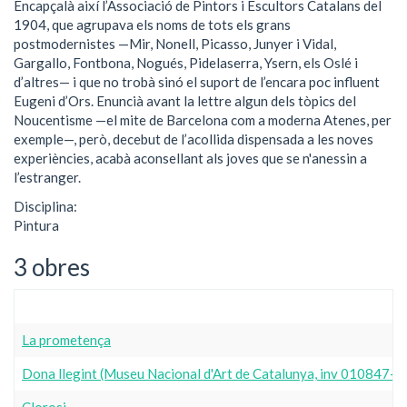
Encapçalà així l’Associació de Pintors i Escultors Catalans del
1904, que agrupava els noms de tots els grans
postmodernistes —Mir, Nonell, Picasso, Junyer i Vidal,
Gargallo, Fontbona, Nogués, Pidelaserra, Ysern, els Oslé i
d’altres— i que no trobà sinó el suport de l’encara poc influent
Eugeni d’Ors. Enuncià avant la lettre algun dels tòpics del
Noucentisme —el mite de Barcelona com a moderna Atenes, per
exemple—, però, decebut de l’acollida dispensada a les noves
experiències, acabà aconsellant als joves que se n'anessin a
l’estranger.
Disciplina:
Pintura
3 obres
La prometença
Dona llegint (Museu Nacional d'Art de Catalunya, inv 010847-0