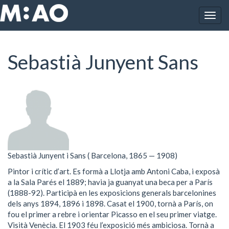
Vés al contingut
Togg
Inici
Sebastià Junyent Sans
navig
Sebastià Junyent Sans
Sebastià Junyent i Sans ( Barcelona, 1865 — 1908)
Pintor i crític d’art. Es formà a Llotja amb Antoni Caba, i exposà
a la Sala Parés el 1889; havia ja guanyat una beca per a París
(1888-92). Participà en les exposicions generals barcelonines
dels anys 1894, 1896 i 1898. Casat el 1900, tornà a París, on
fou el primer a rebre i orientar Picasso en el seu primer viatge.
Visità Venècia. El 1903 féu l’exposició més ambiciosa. Tornà a