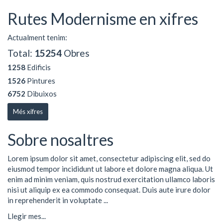
Rutes Modernisme en xifres
Actualment tenim:
Total:
15254
Obres
1258
Edificis
1526
Pintures
6752
Dibuixos
Més xifres
Sobre nosaltres
Lorem ipsum dolor sit amet, consectetur adipiscing elit, sed do
eiusmod tempor incididunt ut labore et dolore magna aliqua. Ut
enim ad minim veniam, quis nostrud exercitation ullamco laboris
nisi ut aliquip ex ea commodo consequat. Duis aute irure dolor
in reprehenderit in voluptate ...
Llegir mes...