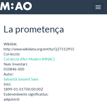
Vés al contingut
Togg
Inici
La prometença
navig
La prometença
Wikilink:
http://www.wikidata.org/entity/Q27512955
Col·lecció:
Col·lecció d'Art Modern (MNAC)
Num. Inventari:
010846-000
Autor:
Sebastià Junyent Sans
Inici:
1899-01-01T00:00:00Z
Esdeveniments significatius:
adquisició