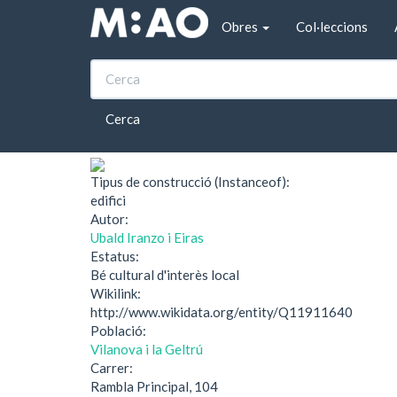
Vés al contingut
Obres
Col·leccions
Inici
Can Gener
Can Gener
Cerca
Tipus de construcció (Instanceof):
edifici
Autor:
Ubald Iranzo i Eiras
Estatus:
Bé cultural d'interès local
Wikilink:
http://www.wikidata.org/entity/Q11911640
Població:
Vilanova i la Geltrú
Carrer:
Rambla Principal, 104