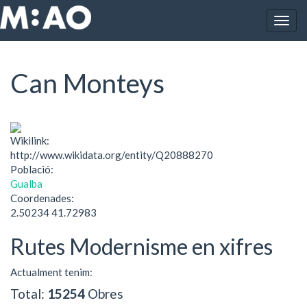
Vés al contingut
Togg
Inici
Can Monteys
navig
Can Monteys
Wikilink:
http://www.wikidata.org/entity/Q20888270
Població:
Gualba
Coordenades:
2.50234 41.72983
Rutes Modernisme en xifres
Actualment tenim:
Total:
15254
Obres