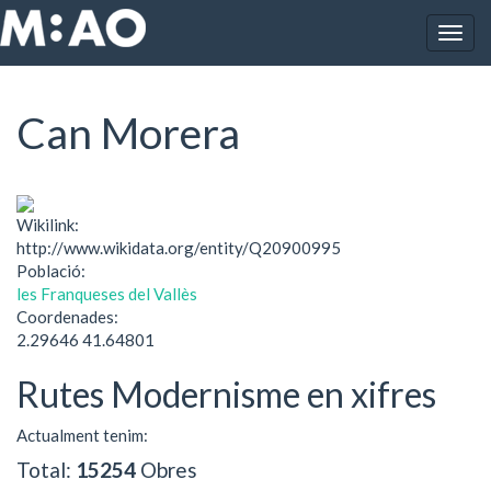
Vés al contingut
Togg
Inici
Can Morera
navig
Can Morera
Wikilink:
http://www.wikidata.org/entity/Q20900995
Població:
les Franqueses del Vallès
Coordenades:
2.29646 41.64801
Rutes Modernisme en xifres
Actualment tenim:
Total:
15254
Obres