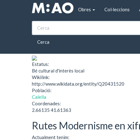
Vés al contingut
Obres
Col·leccions
Inici
Carrer Jovara
Carrer Jovara
Cerca
Estatus:
Bé cultural d'interès local
Wikilink:
http://www.wikidata.org/entity/Q20431520
Població:
Calella
Coordenades:
2.66135 41.61363
Rutes Modernisme en xif
Actualment tenim: