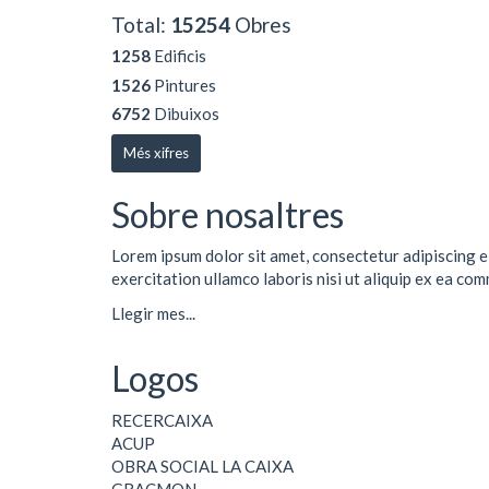
Total:
15254
Obres
1258
Edificis
1526
Pintures
6752
Dibuixos
Més xifres
Sobre nosaltres
Lorem ipsum dolor sit amet, consectetur adipiscing e
exercitation ullamco laboris nisi ut aliquip ex ea co
Llegir mes...
Logos
RECERCAIXA
ACUP
OBRA SOCIAL LA CAIXA
GRACMON