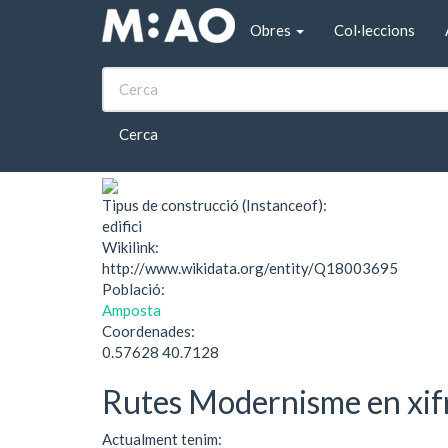
Vés al contingut
Obres
Col·leccions
Inici
Casa Caballé
Casa Caballé
Cerca
Tipus de construcció (Instanceof):
edifici
Wikilink:
http://www.wikidata.org/entity/Q18003695
Població:
Amposta
Coordenades:
0.57628 40.7128
Rutes Modernisme en xif
Actualment tenim: