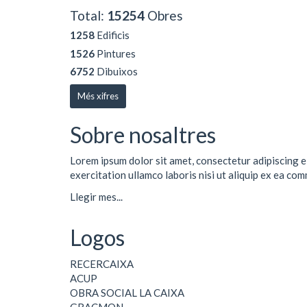
Total:
15254
Obres
1258
Edificis
1526
Pintures
6752
Dibuixos
Més xifres
Sobre nosaltres
Lorem ipsum dolor sit amet, consectetur adipiscing e
exercitation ullamco laboris nisi ut aliquip ex ea co
Llegir mes...
Logos
RECERCAIXA
ACUP
OBRA SOCIAL LA CAIXA
GRACMON