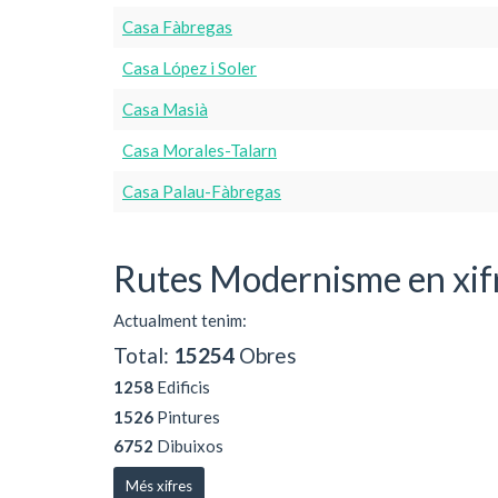
Casa Fàbregas
Casa López i Soler
Casa Masià
Casa Morales-Talarn
Casa Palau-Fàbregas
Rutes Modernisme en xif
Actualment tenim:
Total:
15254
Obres
1258
Edificis
1526
Pintures
6752
Dibuixos
Més xifres