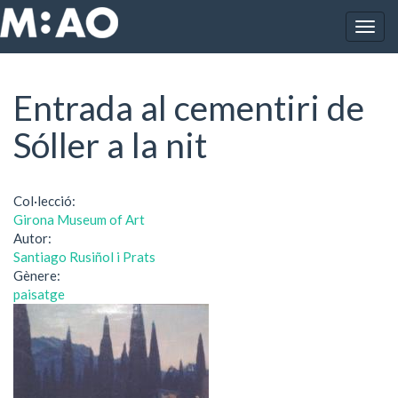
Vés al contingut
Togg
Inici
Entrada al cementiri de Sóller a la nit
navig
Entrada al cementiri de
Sóller a la nit
Col·lecció:
Girona Museum of Art
Autor:
Santiago Rusiñol i Prats
Gènere:
paisatge