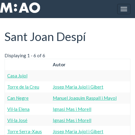
Vés al contingut
Togg
Inici
Sant Joan Despí
navig
Sant Joan Despí
Displaying 1 - 6 of 6
Autor
Casa Jujol
Torre de la Creu
Josep Maria Jujol i Gibert
Can Negre
Manuel Joaquim Raspall i Mayol
Vil·la Elena
Ignasi Mas i Morell
Vil·la José
Ignasi Mas i Morell
Torre Serra-Xaus
Josep Maria Jujol i Gibert