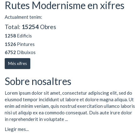
Rutes Modernisme en xifres
Actualment tenim:
Total:
15254
Obres
1258
Edificis
1526
Pintures
6752
Dibuixos
Més xifres
Sobre nosaltres
Lorem ipsum dolor sit amet, consectetur adipiscing elit, sed do
eiusmod tempor incididunt ut labore et dolore magna aliqua. Ut
enim ad minim veniam, quis nostrud exercitation ullamco laboris
nisi ut aliquip ex ea commodo consequat. Duis aute irure dolor
in reprehenderit in voluptate ...
Llegir mes...