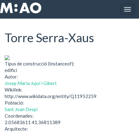
Vés al contingut
Togg
Inici
Torre Serra-Xaus
navig
Torre Serra-Xaus
Tipus de construcció (Instanceof):
edifici
Autor:
Josep Maria Jujol i Gibert
Wikilink:
http://www.wikidata.org/entity/Q11952259
Població:
Sant Joan Despí
Coordenades:
2.05683611 41.36811389
Arquitecte: