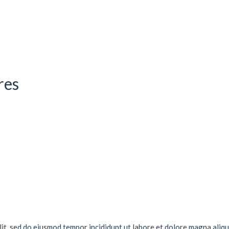
res
lit, sed do eiusmod tempor incididunt ut labore et dolore magna aliqu