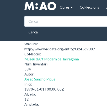
Vés al contingut
Obres
Col·leccions
Inici
Vespre (Museu d'Art Modern de Tarragona,
Vespre (Museu d'Art
Cerca
Wikilink:
http://www.wikidata.org/entity/Q24569307
Col·lecció:
Museu d'Art Modern de Tarragona
Num. Inventari:
534
Autor:
Josep Sancho Piqué
Inici:
1870-01-01T00:00:00Z
Alçada:
12
Amplada: