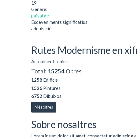
19
Gènere:
paisatge
Esdeveniments significatius:
adquisició
Rutes Modernisme en xif
Actualment tenim:
Total:
15254
Obres
1258
Edificis
1526
Pintures
6752
Dibuixos
Més xifres
Sobre nosaltres
Lorem ipsum dolor sit amet, consectetur adipiscing e