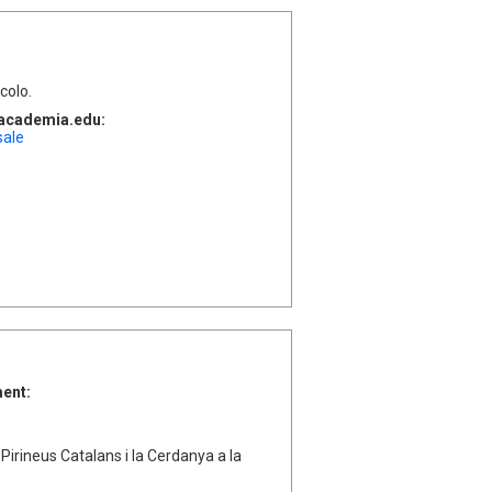
colo.
l'academia.edu:
sale
ment:
 Pirineus Catalans i la Cerdanya a la