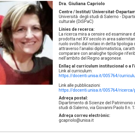
Dra. Giuliana Capriolo
Centre / Institut/ Universitat-Departa
Università degli studi di Salerno - Dipar
culturale (DiSPaC)
Línies de recerca:
La ricerca mira a censire ed esaminar
prodotta nel XV secolo in area salernita
ruolo svolto dal notaio in detta tipologi
attraverso l'analisi diplomatistica, cara
comparare con analoghe tipologie riferibili
nell'ambito del Regno aragonese.
Enllaç al currículum institucional o a 
Link al curriculum:
https://docenti.unisa.it/005764/curricu
Link alle pubblicazioni:
https://docenti.unisa.it/005764/ricerca/
Adreça postal:
Dipartimento di Scienze del Patrimonio c
studi di Salerno, via Giovanni Paolo II n. 
Adreça correu electrònic:
gcapriolo@unisa.it