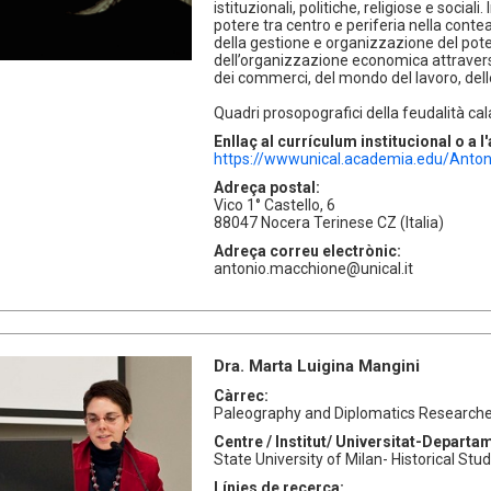
istituzionali, politiche, religiose e sociali
potere tra centro e periferia nella conte
della gestione e organizzazione del poter
dell’organizzazione economica attraverso
dei commerci, del mondo del lavoro, dell
Quadri prosopografici della feudalità cal
Enllaç al currículum institucional o a 
https://wwwunical.academia.edu/Anto
Adreça postal:
Vico 1° Castello, 6
88047 Nocera Terinese CZ (Italia)
Adreça correu electrònic:
antonio.macchione@unical.it
Dra. Marta Luigina Mangini
Càrrec:
Paleography and Diplomatics Research
Centre / Institut/ Universitat-Departa
State University of Milan- Historical St
Línies de recerca: