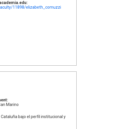
l'academia.edu:
faculty/11898/elizabeth_comuzzi
ment:
 San Marino
 Cataluña bajo el perfil institucional y