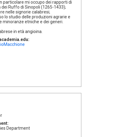
. In particolare mi occupo dei rapporti di
a dei Ruffo di Sinopoli (1265-1433);
e nelle signorie calabresi;
 lo studio delle produzioni agrarie e
e minoranze etniche e dei generi.
abrese in età angioina.
l'academia.edu:
nioMacchione
er
ment:
udies Department