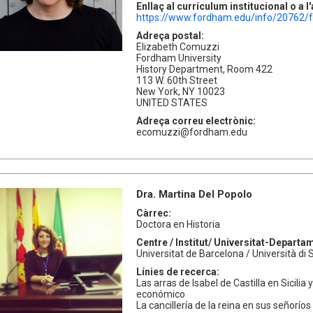
Enllaç al currículum institucional o a 
https://www.fordham.edu/info/20762/
Adreça postal:
Elizabeth Comuzzi
Fordham University
History Department, Room 422
113 W. 60th Street
New York, NY 10023
UNITED STATES
Adreça correu electrònic:
ecomuzzi@fordham.edu
Dra. Martina Del Popolo
Càrrec:
Doctora en Historia
Centre / Institut/ Universitat-Departa
Universitat de Barcelona / Università di
Línies de recerca:
Las arras de Isabel de Castilla en Sicilia y
económico
La cancillería de la reina en sus señoríos