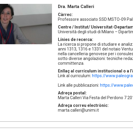
Dra. Marta Calleri
Càrrec:
Professore associato SSD MSTO-09 Pal
Centre / Institut/ Universitat-Departa
Università degli studi di Milano – Diparti
Línies de recerca:
La ricerca si propone di studiare e anali
anni 1313, 1316 e 1331 del notaio Ventur
nella cancelleria genovese per i consules
sotto diverse angolazioni: tecniche reda
committenza.
Enllaç al currículum institucional o a 
Link al curriculum:
https://www.paleograf
Link alle pubblicazioni:
https://www.paleo
Adreça postal:
Marta Calleri Via Festa del Perdono 7 201
Adreça correu electrònic:
marta.calleri@unimi.it