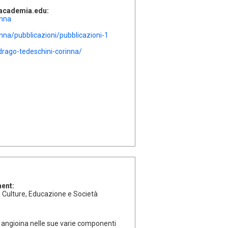
l'academia.edu:
inna
nna/pubblicazioni/pubblicazioni-1
drago-tedeschini-corinna/
ment:
di Culture, Educazione e Società
a angioina nelle sue varie componenti