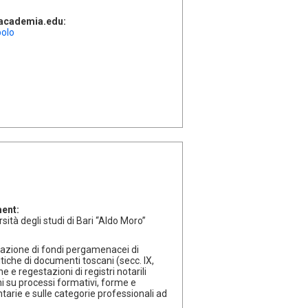
l'academia.edu:
polo
ment:
sità degli studi di Bari “Aldo Moro”
iazione di fondi pergamenacei di
ritiche di documenti toscani (secc. IX,
he e regestazioni di registri notarili
ini su processi formativi, forme e
tarie e sulle categorie professionali ad