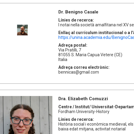
Dr. Benigno Casale
Línies de recerca:
I notai nella società amalfitana nel XV se
Enllaç al currículum institucional o a 
https://unina.academia.edu/BenignoCa
Adreça postal:
Via Pratilli, 7
81055 S. Maria Capua Vetere (CE)
Italia
Adreça correu electrònic:
bennicas@gmail.com
Dra. Elizabeth Comuzzi
Centre / Institut/ Universitat-Departa
Fordham University-History
Línies de recerca:
Història social i econòmica medieval, els
baixa edat mitjana, activitat notarial