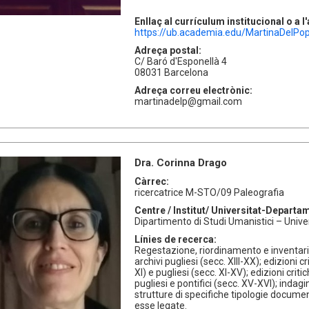
Enllaç al currículum institucional o a 
https://ub.academia.edu/MartinaDelPo
Adreça postal:
C/ Baró d'Esponellà 4
08031 Barcelona
Adreça correu electrònic:
martinadelp@gmail.com
Dra. Corinna Drago
Càrrec:
ricercatrice M-STO/09 Paleografia
Centre / Institut/ Universitat-Departa
Dipartimento di Studi Umanistici – Univer
Línies de recerca:
Regestazione, riordinamento e inventar
archivi pugliesi (secc. XIII-XX); edizioni c
XI) e pugliesi (secc. XI-XV); edizioni critic
pugliesi e pontifici (secc. XV-XVI); indag
strutture di specifiche tipologie documen
esse legate.