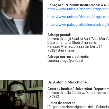
Enllaç al currículum institucional o a 
https://www.uniba.it/docenti/drago-cor
https://www.uniba.it/docenti/drago-cori
https://www.paleografidiplomatisti.org/
Adreça postal:
Università degli Studi di Bari “Aldo Moro”,
Dipartimento di Studi Umanistici,
Palazzo Ateneo, piazza Umberto I 1,
70121 Bari - Italia
Adreça correu electrònic:
corinna.drago@uniba.it
Dr. Antonio Macchione
Centre / Institut/ Universitat-Departa
Università della Calabria, Dipartimento 
(DiCES).
Línies de recerca:
L’organizzazione signorile della Calabri