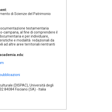
ment:
timento di Scienze del Patrimonio
e documentazione testamentaria
no-campana, al fine di comprendere il
a documentaria e per individuare,
tteristiche e modalità redazionali da
 ad altre aree territoriali rientranti
l'academia.edu:
lum
pubblicazioni
ulturale (DISPAC), Università degli
132 84084 Fisciano (SA) - Italia