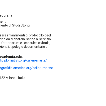
eografia
ment:
mento di Studi Storici
zzare i frammenti di protocollo degli
ino da Manarola, scriba al servizio
 foritanorum e i consules civitatis,
zionali, tipologie documentarie e
l'academia.edu:
idiplomatisti.org/calleri-marta/
grafidiplomatisti.org/calleri-marta/
22 Milano - Italia