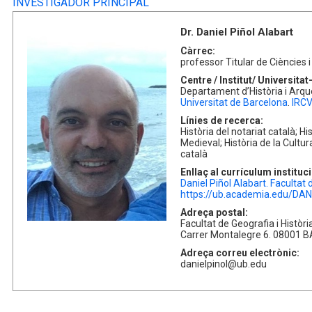
INVESTIGADOR PRINCIPAL
Dr. Daniel Piñol Alabart
Càrrec:
professor Titular de Ciències 
Centre / Institut/ Universit
Departament d’Història i Arque
Universitat de Barcelona
.
IRC
Línies de recerca:
Història del notariat català; H
Medieval; Història de la Cultur
català
Enllaç al currículum instituc
Daniel Piñol Alabart. Facultat 
https://ub.academia.edu/DA
Adreça postal:
Facultat de Geografia i Història
Carrer Montalegre 6. 08001
Adreça correu electrònic:
danielpinol@ub.edu