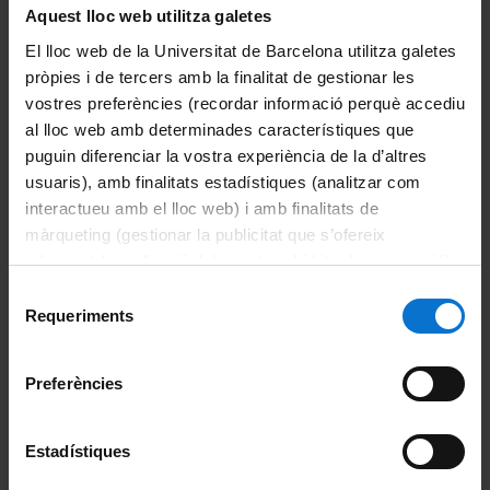
Aquest lloc web utilitza galetes
El lloc web de la Universitat de Barcelona utilitza galetes
pròpies i de tercers amb la finalitat de gestionar les
vostres preferències (recordar informació perquè accediu
al lloc web amb determinades característiques que
puguin diferenciar la vostra experiència de la d’altres
usuaris), amb finalitats estadístiques (analitzar com
interactueu amb el lloc web) i amb finalitats de
màrqueting (gestionar la publicitat que s’ofereix
adequant-la en funció dels vostres hàbits de navegació).
ODS 2
:
Per obtenir més informació sobre les galetes podeu
POSAR FI A LA FAM,
Selecció
consultar la
Política de galetes del lloc web de la
Requeriments
ASSOLIR LA SEGURETAT
de
Universitat de Barcelona
.
ALIMENTÀRIA I LA
consentiment
MILLORA DE LA
Preferències
NUTRICIÓ, I PROMOURE
L’AGRICULTURA
SOSTENIBLE
Estadístiques