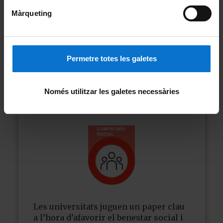
Màrqueting
Compromís
Permetre totes les galetes
social
Només utilitzar les galetes necessàries
Llegeix més
sobre
Compromís
social
Les universitats juguen un paper clau
a l’hora d’afavorir el benestar social i