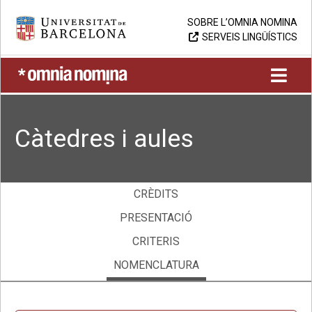
Skip
Universitat de Barcelona
SOBRE L’OMNIA NOMINA
to
SERVEIS LINGÜÍSTICS
content
UB > Omnia nomina
Càtedres i aules
CRÈDITS
PRESENTACIÓ
CRITERIS
NOMENCLATURA