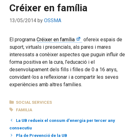
Créixer en família
13/05/2014
by
OSSMA
El programa
Créixer en família
ofereix espais de
suport, virtuals i presencials, als pares i mares
interessats a conèixer aspectes que puguin influir de
forma positiva en la cura, l’educació i el
desenvolupament dels fills i filles de 0 a 16 anys,
convidant-los a reflexionar i a compartir les seves
experiències amb altres famílies.
CATEGORIES
SOCIAL SERVICES
TAGS
FAMILIA
La UB redueix el consum d’energia per tercer any
consecutiu
Pla de Prevenció de la UB