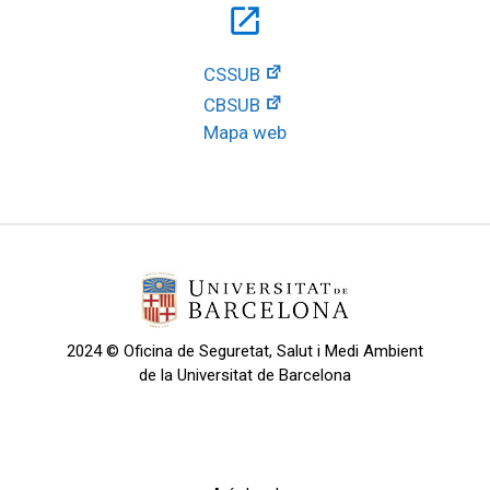
open_in_new
CSSUB
CBSUB
Mapa web
2024 © Oficina de Seguretat, Salut i Medi Ambient
de la Universitat de Barcelona