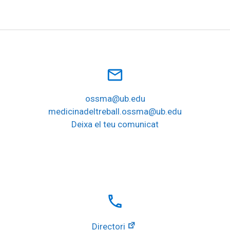
mail_outline
ossma@ub.edu
medicinadeltreball.ossma@ub.edu
Deixa el teu comunicat
local_phone
Directori