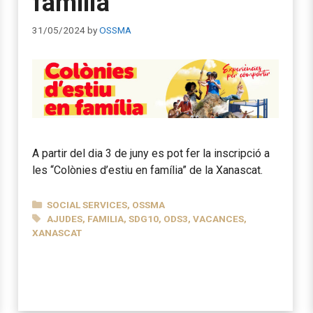
família
31/05/2024
by
OSSMA
A partir del dia 3 de juny es pot fer la inscripció a
les “Colònies d’estiu en família” de la Xanascat.
CATEGORIES
SOCIAL SERVICES
,
OSSMA
TAGS
AJUDES
,
FAMILIA
,
SDG10
,
ODS3
,
VACANCES
,
XANASCAT