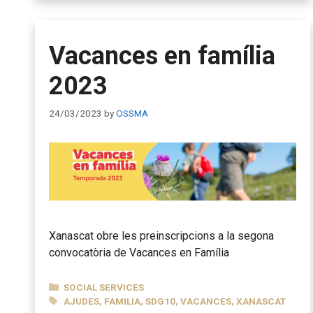
Vacances en família
2023
24/03/2023
by
OSSMA
Xanascat obre les preinscripcions a la segona
convocatòria de Vacances en Família
CATEGORIES
SOCIAL SERVICES
TAGS
AJUDES
,
FAMILIA
,
SDG10
,
VACANCES
,
XANASCAT