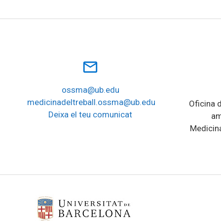
mail_outline
ossma@ub.edu
medicinadeltreball.ossma@ub.edu
Oficina d
Deixa el teu comunicat
am
Medicina