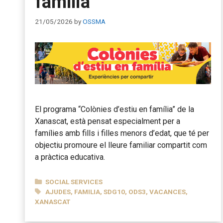
família
21/05/2026
by
OSSMA
El programa “Colònies d’estiu en família” de la
Xanascat, està pensat especialment per a
famílies amb fills i filles menors d’edat, que té per
objectiu promoure el lleure familiar compartit com
a pràctica educativa.
CATEGORIES
SOCIAL SERVICES
TAGS
AJUDES
,
FAMILIA
,
SDG10
,
ODS3
,
VACANCES
,
XANASCAT