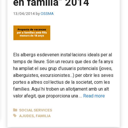
en família” 2014
13/04/2014
by
OSSMA
Els albergs esdevenen instal·lacions ideals per al
temps de lleure. Són un recurs que des de fa anys
ha ampliat el seu grup d’usuaris potencials (joves,
alberguistes, excursionistes…) per obrir les seves
portes a altres col·lectius de la societat, com les
famílies. Aquí hi troben un allotjament amb un alt
valor afegit, que proporciona una …
Read more
CATEGORIES
SOCIAL SERVICES
TAGS
AJUDES
,
FAMILIA