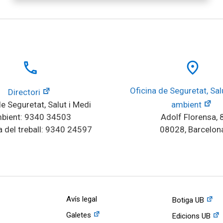
local_phone
place
Oficina de Seguretat, Salu
Directori
e Seguretat, Salut i Medi 
ambient
bient: 9340 34503
Adolf Florensa, 
 del treball: 9340 24597
08028, Barcelon
Avís legal
Botiga UB
Galetes
Edicions UB