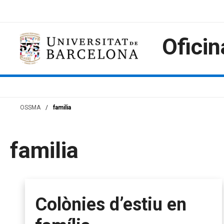
Skip
to
content
Oficin
OSSMA
/
familia
familia
Colònies d’estiu en