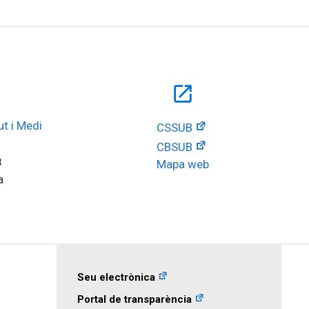
open_in_new
t i Medi 
CSSUB
CBSUB
8
Mapa web
a
Seu electrònica
Portal de transparència