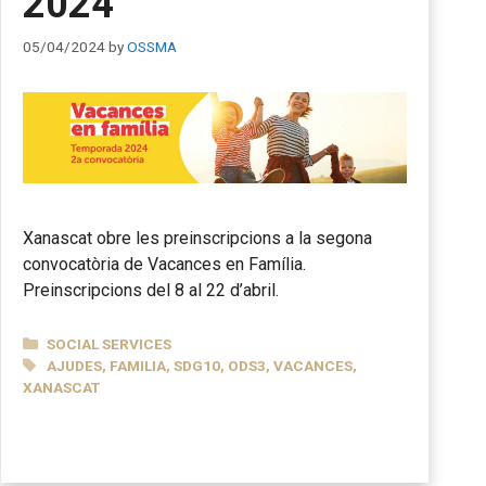
2024
05/04/2024
by
OSSMA
Xanascat obre les preinscripcions a la segona
convocatòria de Vacances en Família.
Preinscripcions del 8 al 22 d’abril.
CATEGORIES
SOCIAL SERVICES
TAGS
AJUDES
,
FAMILIA
,
SDG10
,
ODS3
,
VACANCES
,
XANASCAT