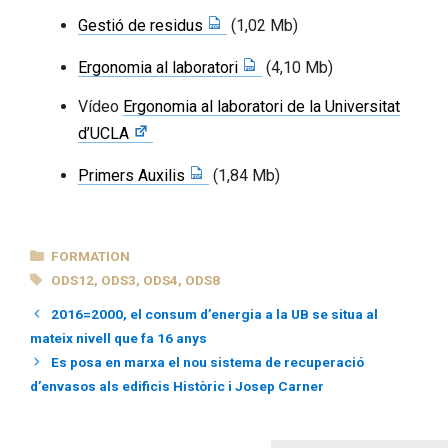
Gestió de residus
(1,02 Mb)
Ergonomia al laboratori
(4,10 Mb)
Vídeo
Ergonomia al laboratori de la Universitat
d’UCLA
Primers Auxilis
(1,84 Mb)
CATEGORIES
FORMATION
TAGS
ODS12
,
ODS3
,
ODS4
,
ODS8
2016=2000, el consum d’energia a la UB se situa al
mateix nivell que fa 16 anys
Es posa en marxa el nou sistema de recuperació
d’envasos als edificis Històric i Josep Carner