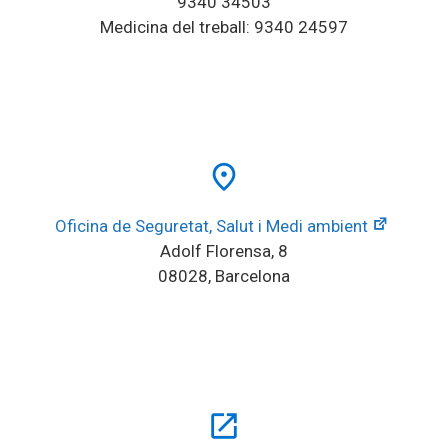
9340 34503
Medicina del treball: 9340 24597
place
Oficina de Seguretat, Salut i Medi ambient
Adolf Florensa, 8
08028, Barcelona
open_in_new