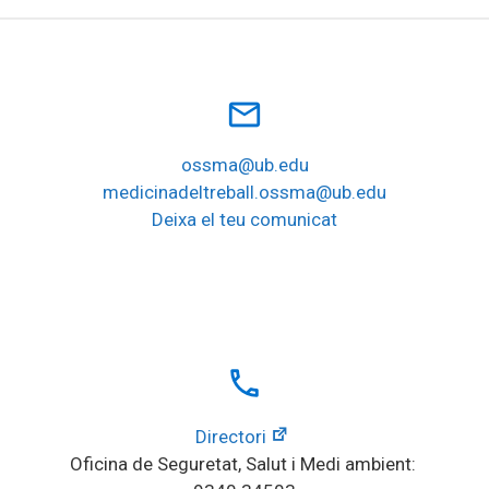
mail_outline
ossma@ub.edu
medicinadeltreball.ossma@ub.edu
Deixa el teu comunicat
local_phone
Directori
Oficina de Seguretat, Salut i Medi ambient: 