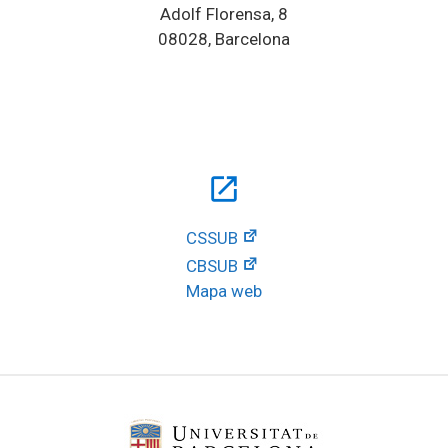
Adolf Florensa, 8
08028, Barcelona
open_in_new
CSSUB
CBSUB
Mapa web