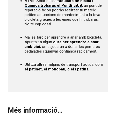
A l'Atri Solar de les 
facultats de Física i 
Química trobaràs el PuntBiciUB
, un punt de 
reparació fix on podràs realitzar tu mateix 
petites actuacions de manteniment a la teva 
bicicleta gràcies a les eines que hi trobaràs. 
No té cap cost!
Mai és tard per aprendre a anar amb bicicleta. 
Apunta't a algun 
curs per aprendre a anar 
amb bici
, on t'ajudaran a donar les primeres 
pedalades i guanyar confiança ràpidament.
Utilitza altres mitjans de transport actius, com 
el patinet, el monopatí, o els patins
.
Més informació…