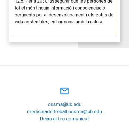
12.8: Per a 2030, assegurar que les persones de
tot el món tinguin informació i conscienciació
pertinents per al desenvolupament i els estils de
vida sostenibles, en harmonia amb la natura.
mail_outline
ossma@ub.edu
medicinadeltreball.ossma@ub.edu
Deixa el teu comunicat