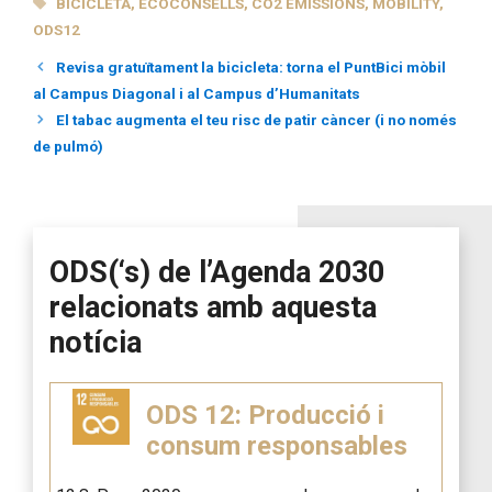
BICICLETA
,
ECOCONSELLS
,
CO2 EMISSIONS
,
MOBILITY
,
ODS12
Revisa gratuïtament la bicicleta: torna el PuntBici mòbil
al Campus Diagonal i al Campus d’Humanitats
El tabac augmenta el teu risc de patir càncer (i no només
de pulmó)
ODS(‘s) de l’Agenda 2030
relacionats amb aquesta
notícia
ODS 12: Producció i
consum responsables