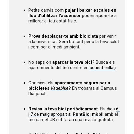
Petits canvis com 
pujar i baixar escales en 
lloc d'utilitzar l'ascensor
 poden ajudar-te a 
millorar el teu estat físic.
Prova desplaçar-te amb bicicleta
 per venir 
a la universitat. Serà bo tant per a la teva salut 
i com per al medi ambient.
No saps on 
aparcar la teva bici
? Busca els 
aparcaments del teu centre en 
aquest enllaç
.
Coneixes els 
aparcaments segurs per a 
bicicletes
Vadebike
? En trobaràs al Campus 
Diagonal.
Revisa la teva bici periòdicament
. Els dies 
6 
i 7 de maig apropa't al 
PuntBici mòbil
 amb el 
teu carnet UB i et faran una revisió gratuïta.