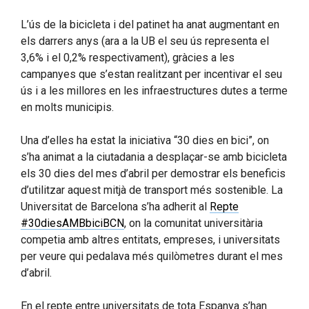
L’ús de la bicicleta i del patinet ha anat augmentant en
els darrers anys (ara a la UB el seu ús representa el
3,6% i el 0,2% respectivament), gràcies a les
campanyes que s’estan realitzant per incentivar el seu
ús i a les millores en les infraestructures dutes a terme
en molts municipis.
Una d’elles ha estat la iniciativa “30 dies en bici”, on
s’ha animat a la ciutadania a desplaçar-se amb bicicleta
els 30 dies del mes d’abril per demostrar els beneficis
d’utilitzar aquest mitjà de transport més sostenible. La
Universitat de Barcelona s’ha adherit al
Repte
#30diesAMBbiciBCN
, on la comunitat universitària
competia amb altres entitats, empreses, i universitats
per veure qui pedalava més quilòmetres durant el mes
d’abril.
En el repte entre universitats de tota Espanya s’han