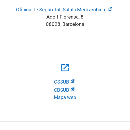
Oficina de Seguretat, Salut i Medi ambient
Adolf Florensa, 8
08028, Barcelona
open_in_new
CSSUB
CBSUB
Mapa web