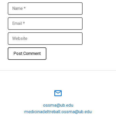
Name
Email
Website
mail_outline
ossma@ub.edu
medicinadeltreball.ossma@ub.edu