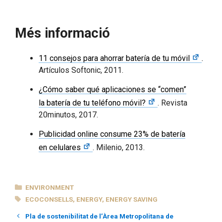
Més informació
11 consejos para ahorrar batería de tu móvil
.
Artículos Softonic, 2011.
¿Cómo saber qué aplicaciones se “comen”
la batería de tu teléfono móvil?
. Revista
20minutos, 2017.
Publicidad online consume 23% de batería
en celulares
. Milenio, 2013.
CATEGORIES
ENVIRONMENT
TAGS
ECOCONSELLS
,
ENERGY
,
ENERGY SAVING
Pla de sostenibilitat de l’Àrea Metropolitana de