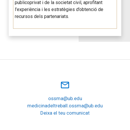
publicoprivat i de la societat civil, aprofitant
l’experiència i les estratègies d’obtenció de
recursos dels partenariats.
mail_outline
ossma@ub.edu
medicinadeltreball.ossma@ub.edu
Deixa el teu comunicat