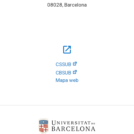
08028, Barcelona
open_in_new
CSSUB
CBSUB
Mapa web