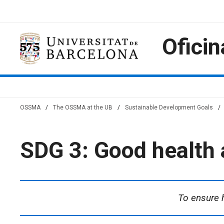
Skip
to
content
Oficin
OSSMA
/
The OSSMA at the UB
/
Sustainable Development Goals
/
SDG 3: Good health 
To ensure h