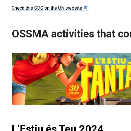
Check this SDG on the UN website
OSSMA activities that con
L’Estiu és Teu 2024