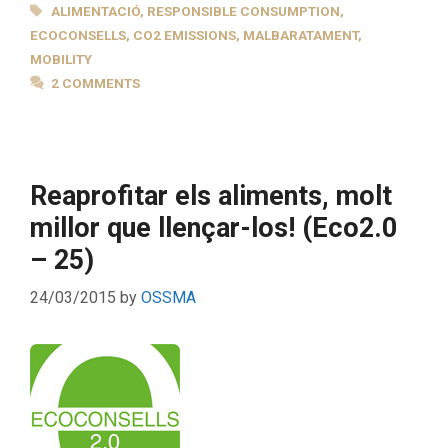
TAGS
ALIMENTACIÓ
,
RESPONSIBLE CONSUMPTION
,
ECOCONSELLS
,
CO2 EMISSIONS
,
MALBARATAMENT
,
MOBILITY
2 COMMENTS
Reaprofitar els aliments, molt
millor que llençar-los! (Eco2.0
– 25)
24/03/2015
by
OSSMA