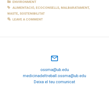
CATEGORIES
ENVIRONMENT
TAGS
ALIMENTACIÓ
,
ECOCONSELLS
,
MALBARATAMENT
,
WASTE
,
SOSTENIBILITAT
LEAVE A COMMENT
mail_outline
ossma@ub.edu
medicinadeltreball.ossma@ub.edu
Deixa el teu comunicat