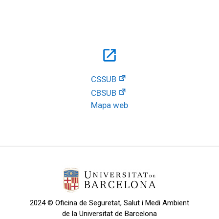
open_in_new
CSSUB
CBSUB
Mapa web
2024 © Oficina de Seguretat, Salut i Medi Ambient
de la Universitat de Barcelona