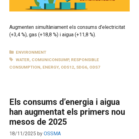
Augmenten simultàniament els consums d’electricitat
(+3,4 %), gas (+18,8 %) i aigua (+11,8 %).
CATEGORIES
ENVIRONMENT
TAGS
WATER
,
COMUNICONSUMP
,
RESPONSIBLE
CONSUMPTION
,
ENERGY
,
ODS12
,
SDG6
,
ODS7
Els consums d’energia i aigua
han augmentat els primers nou
mesos de 2025
18/11/2025
by
OSSMA