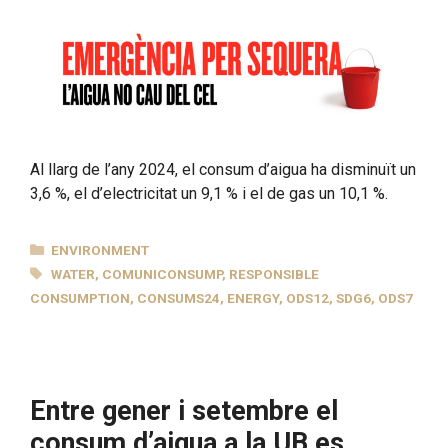
Al llarg de l’any 2024, el consum d’aigua ha disminuït un
3,6 %, el d’electricitat un 9,1 % i el de gas un 10,1 %.
CATEGORIES
ENVIRONMENT
TAGS
WATER
,
COMUNICONSUMP
,
RESPONSIBLE
CONSUMPTION
,
CONSUMS24
,
ENERGY
,
ODS12
,
SDG6
,
ODS7
Entre gener i setembre el
consum d’aigua a la UB es