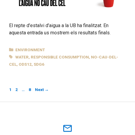
El repte d’estalvi d’aigua a la UB ha finalitzat. En
aquesta entrada us mostrem els resultats finals.
CATEGORIES
ENVIRONMENT
TAGS
WATER
,
RESPONSIBLE CONSUMPTION
,
NO-CAU-DEL-
CEL
,
ODS12
,
SDG6
Page
Page
Page
1
2
…
8
Next
→
mail_outline