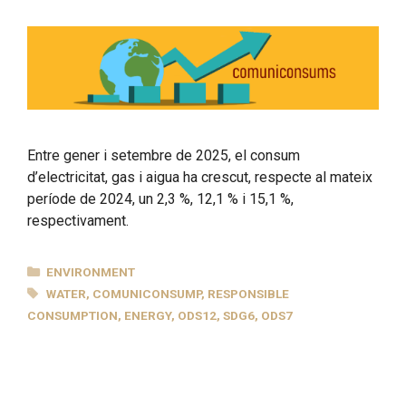
Entre gener i setembre de 2025, el consum
d’electricitat, gas i aigua ha crescut, respecte al mateix
període de 2024, un 2,3 %, 12,1 % i 15,1 %,
respectivament.
CATEGORIES
ENVIRONMENT
TAGS
WATER
,
COMUNICONSUMP
,
RESPONSIBLE
CONSUMPTION
,
ENERGY
,
ODS12
,
SDG6
,
ODS7