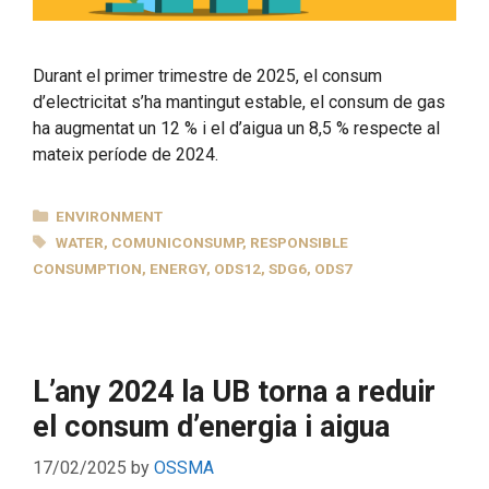
Durant el primer trimestre de 2025, el consum
d’electricitat s’ha mantingut estable, el consum de gas
ha augmentat un 12 % i el d’aigua un 8,5 % respecte al
mateix període de 2024.
CATEGORIES
ENVIRONMENT
TAGS
WATER
,
COMUNICONSUMP
,
RESPONSIBLE
CONSUMPTION
,
ENERGY
,
ODS12
,
SDG6
,
ODS7
L’any 2024 la UB torna a reduir
el consum d’energia i aigua
17/02/2025
by
OSSMA