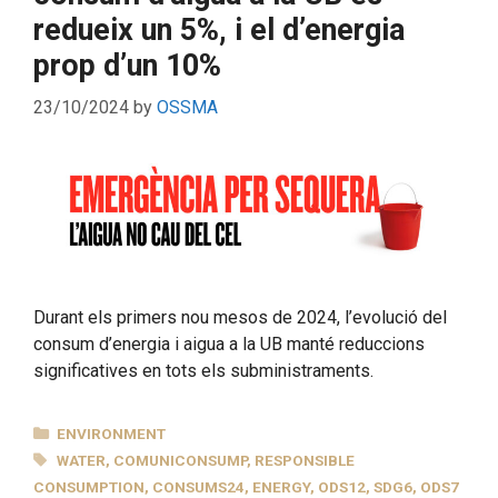
redueix un 5%, i el d’energia
prop d’un 10%
23/10/2024
by
OSSMA
Durant els primers nou mesos de 2024, l’evolució del
consum d’energia i aigua a la UB manté reduccions
significatives en tots els subministraments.
CATEGORIES
ENVIRONMENT
TAGS
WATER
,
COMUNICONSUMP
,
RESPONSIBLE
CONSUMPTION
,
CONSUMS24
,
ENERGY
,
ODS12
,
SDG6
,
ODS7