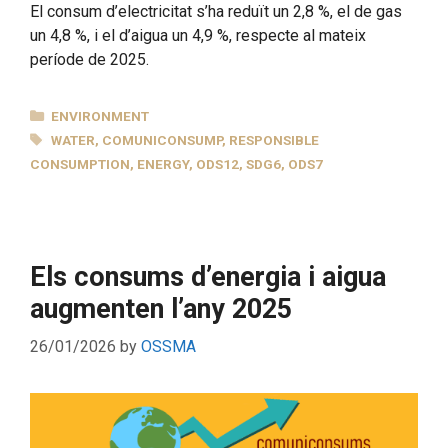
El consum d’electricitat s’ha reduït un 2,8 %, el de gas
un 4,8 %, i el d’aigua un 4,9 %, respecte al mateix
període de 2025.
CATEGORIES
ENVIRONMENT
TAGS
WATER
,
COMUNICONSUMP
,
RESPONSIBLE
CONSUMPTION
,
ENERGY
,
ODS12
,
SDG6
,
ODS7
Els consums d’energia i aigua
augmenten l’any 2025
26/01/2026
by
OSSMA