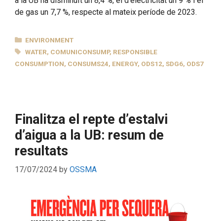
a la UB ha disminuït un 8,4 %, el d’electricitat un 9 % i el
de gas un 7,7 %, respecte al mateix període de 2023.
CATEGORIES
ENVIRONMENT
TAGS
WATER
,
COMUNICONSUMP
,
RESPONSIBLE
CONSUMPTION
,
CONSUMS24
,
ENERGY
,
ODS12
,
SDG6
,
ODS7
Finalitza el repte d’estalvi
d’aigua a la UB: resum de
resultats
17/07/2024
by
OSSMA