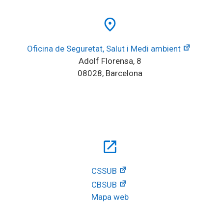
place
Oficina de Seguretat, Salut i Medi ambient
Adolf Florensa, 8
08028, Barcelona
open_in_new
CSSUB
CBSUB
Mapa web