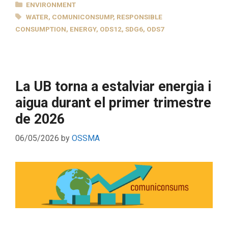
CATEGORIES
ENVIRONMENT
TAGS
WATER
,
COMUNICONSUMP
,
RESPONSIBLE
CONSUMPTION
,
ENERGY
,
ODS12
,
SDG6
,
ODS7
La UB torna a estalviar energia i
aigua durant el primer trimestre
de 2026
06/05/2026
by
OSSMA