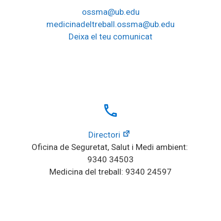
ossma@ub.edu
medicinadeltreball.ossma@ub.edu
Deixa el teu comunicat
local_phone
Directori
Oficina de Seguretat, Salut i Medi ambient: 
9340 34503
Medicina del treball: 9340 24597