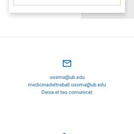
mail_outline
ossma@ub.edu
medicinadeltreball.ossma@ub.edu
Deixa el teu comunicat