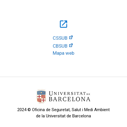
open_in_new
CSSUB
CBSUB
Mapa web
2024 © Oficina de Seguretat, Salut i Medi Ambient
de la Universitat de Barcelona