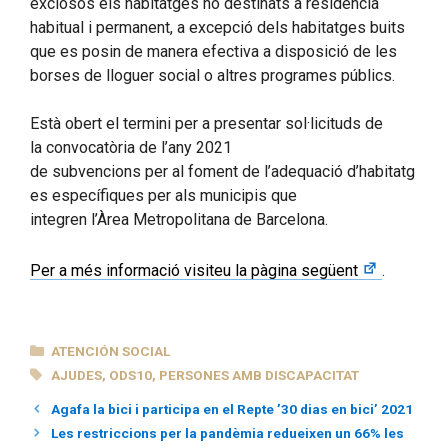
exclosos els habitatges no destinats a residència
habitual i permanent, a excepció dels habitatges buits
que es posin de manera efectiva a disposició de les
borses de lloguer social o altres programes públics.
Està obert el termini per a presentar sol·licituds de
la convocatòria de l’any 2021
de subvencions per al foment de l’adequació d’habitatg
es específiques per als municipis que
integren l’Àrea Metropolitana de Barcelona.
Per a més informació visiteu la pàgina següent
.
CATEGORÍAS
ATENCIÓN SOCIAL
ETIQUETAS
AJUDES
,
ODS10
,
PERSONES AMB DISCAPACITAT
Agafa la bici i participa en el Repte ’30 dias en bici’ 2021
Les restriccions per la pandèmia redueixen un 66% les