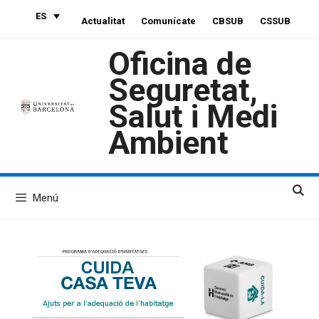
Saltar
ES
Actualitat
Comunícate
CBSUB
CSSUB
al
contenido
Oficina de
Seguretat,
Salut i Medi
Ambient
Menú