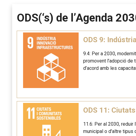
ODS(‘s) de l’Agenda 203
ODS 9: Indústria
9.4: Per a 2030, modernit
promovent l’adopció de t
d’acord amb les capacita
ODS 11: Ciutats
11.6: Per al 2030, reduir 
municipal o d'altre tipus 