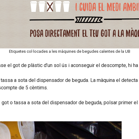
Etiquetes col·locades a les màquines de begudes calentes de la UB
nse el got de plàstic d’un sol ús i aconseguir el descompte, hi h
 tassa a sota del dispensador de beguda. La màquina el detecta i 
escompte de 5 cèntims.
got o tassa a sota del dispensador de beguda, polsar primer el b