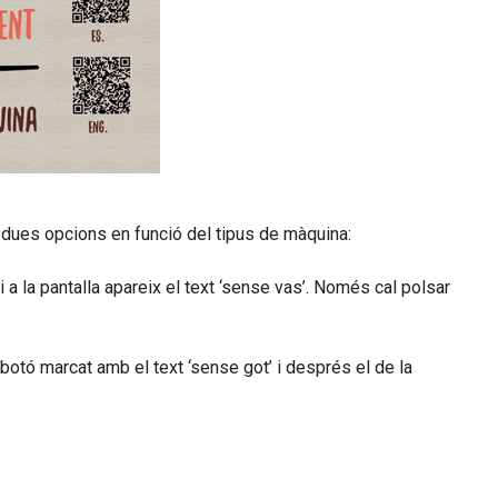
a dues opcions en funció del tipus de màquina:
a la pantalla apareix el text ‘sense vas’. Només cal polsar
otó marcat amb el text ‘sense got’ i després el de la