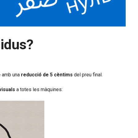
sidus?
e
amb una
reducció de 5 cèntims
del preu final.
visuals
a totes les màquines: