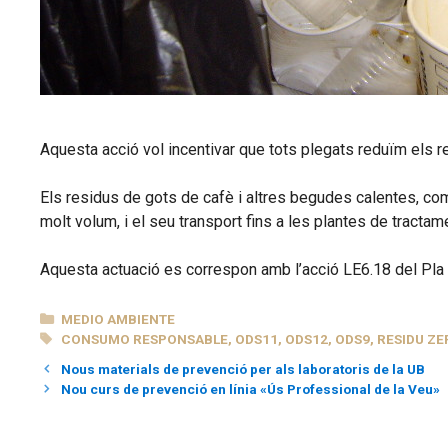
Aquesta acció vol incentivar que tots plegats reduïm els r
Els residus de gots de cafè i altres begudes calentes, com
molt volum, i el seu transport fins a les plantes de tractame
Aquesta actuació es correspon amb l’acció LE6.18 del Pla d
CATEGORÍAS
MEDIO AMBIENTE
ETIQUETAS
CONSUMO RESPONSABLE
,
ODS11
,
ODS12
,
ODS9
,
RESIDU ZE
Nous materials de prevenció per als laboratoris de la UB
Nou curs de prevenció en línia «Ús Professional de la Veu»