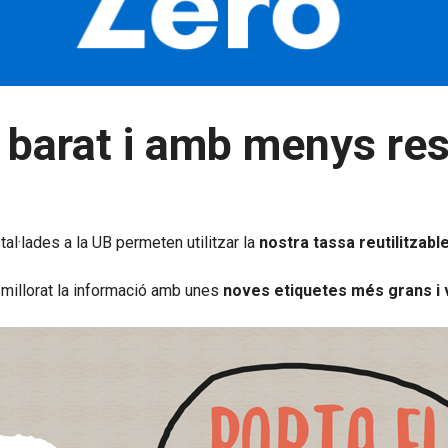
s barat i amb menys re
l·lades a la UB permeten utilitzar la
nostra tassa reutilitzabl
 millorat la informació amb unes
noves etiquetes més grans i 