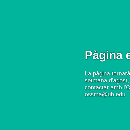
Pàgina 
La pàgina tornarà
setmana d'agost, 
contactar amb l'
ossma@ub.edu