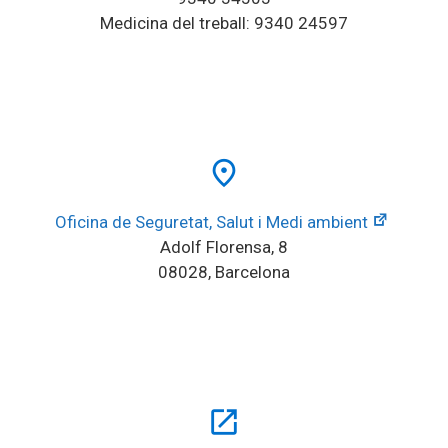
Medicina del treball: 9340 24597
place
Oficina de Seguretat, Salut i Medi ambient
Adolf Florensa, 8
08028, Barcelona
open_in_new