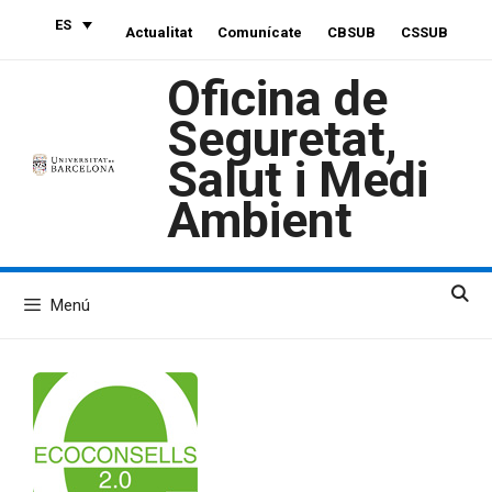
Saltar
ES
Actualitat
Comunícate
CBSUB
CSSUB
al
contenido
Oficina de
Seguretat,
Salut i Medi
Ambient
Menú