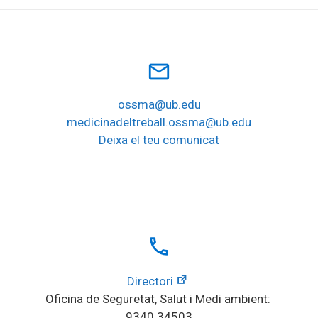
mail_outline
ossma@ub.edu
medicinadeltreball.ossma@ub.edu
Deixa el teu comunicat
local_phone
Directori
Oficina de Seguretat, Salut i Medi ambient: 
9340 34503