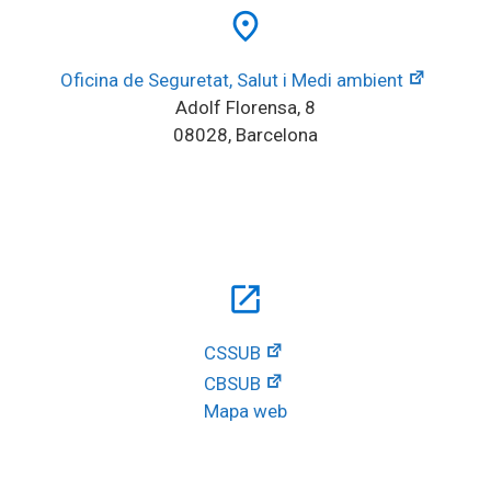
place
Oficina de Seguretat, Salut i Medi ambient
Adolf Florensa, 8
08028, Barcelona
open_in_new
CSSUB
CBSUB
Mapa web