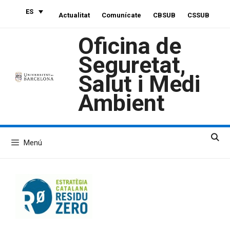
Saltar
ES
Actualitat
Comunícate
CBSUB
CSSUB
al
contenido
Oficina de
Seguretat,
Salut i Medi
Ambient
Menú