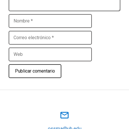
Nombre
Correo
electrónico
Web
mail_outline
ossma@ub.edu