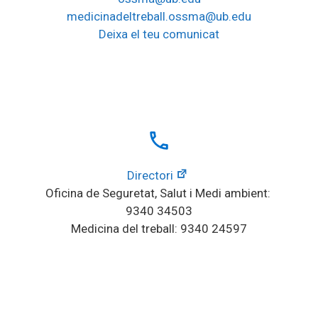
medicinadeltreball.ossma@ub.edu
Deixa el teu comunicat
local_phone
Directori
Oficina de Seguretat, Salut i Medi ambient: 
9340 34503
Medicina del treball: 9340 24597