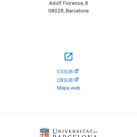
Adolf Florensa, 8
08028, Barcelona
open_in_new
CSSUB
CBSUB
Mapa web