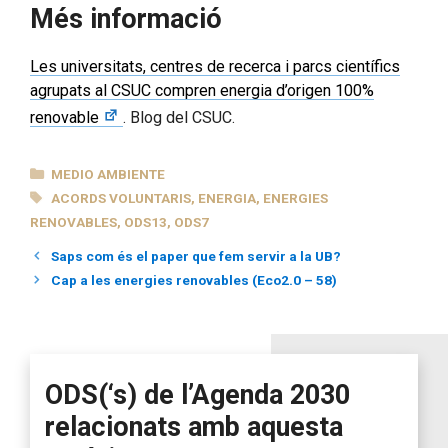
Més informació
Les universitats, centres de recerca i parcs científics
agrupats al CSUC compren energia d’origen 100%
renovable
. Blog del CSUC.
CATEGORÍAS
MEDIO AMBIENTE
ETIQUETAS
ACORDS VOLUNTARIS
,
ENERGIA
,
ENERGIES
RENOVABLES
,
ODS13
,
ODS7
Saps com és el paper que fem servir a la UB?
Cap a les energies renovables (Eco2.0 – 58)
ODS(‘s) de l’Agenda 2030
relacionats amb aquesta