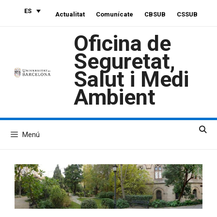
Saltar
ES
Actualitat
Comunícate
CBSUB
CSSUB
al
contenido
Oficina de
Seguretat,
Salut i Medi
Ambient
Menú