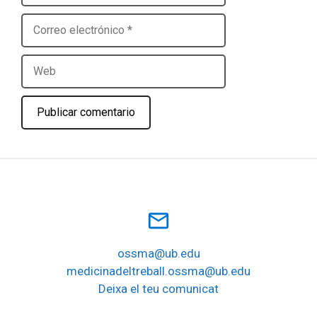
Correo
electrónico
Web
mail_outline
ossma@ub.edu
medicinadeltreball.ossma@ub.edu
Deixa el teu comunicat