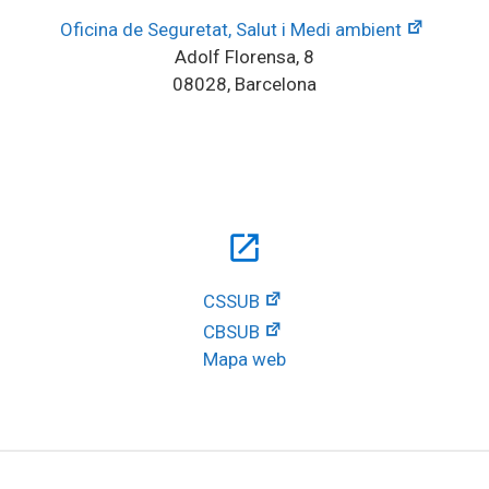
Oficina de Seguretat, Salut i Medi ambient
Adolf Florensa, 8
08028, Barcelona
open_in_new
CSSUB
CBSUB
Mapa web