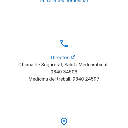
Deixa el teu comunicat
local_phone
Directori
Oficina de Seguretat, Salut i Medi ambient: 
9340 34503
Medicina del treball: 9340 24597
place