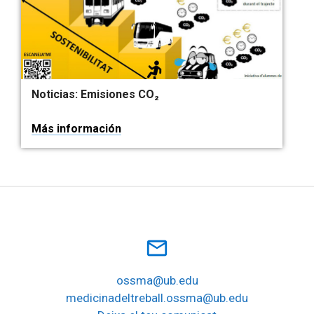
Noticias: Emisiones CO₂
Más información
mail_outline
ossma@ub.edu
medicinadeltreball.ossma@ub.edu