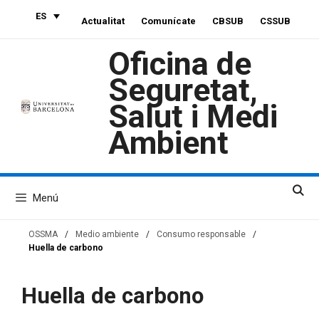
Saltar
ES
Actualitat
Comunícate
CBSUB
CSSUB
al
contenido
Oficina de
Seguretat,
Salut i Medi
Ambient
Menú
OSSMA
/
Medio ambiente
/
Consumo responsable
/
Huella de carbono
Huella de carbono