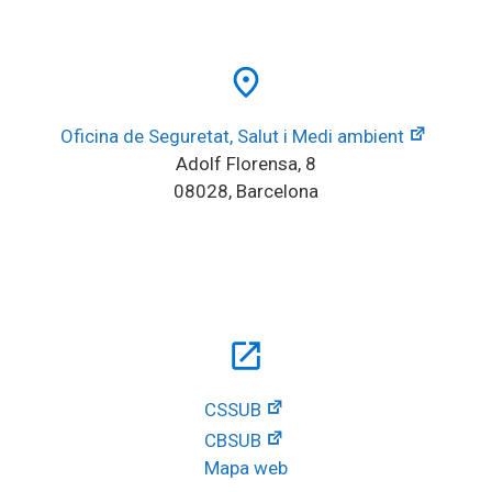
place
Oficina de Seguretat, Salut i Medi ambient
Adolf Florensa, 8
08028, Barcelona
open_in_new
CSSUB
CBSUB
Mapa web