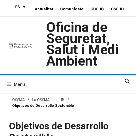
Saltar
ES
Actualitat
Comunícate
CBSUB
CSSUB
al
contenido
Oficina de
Seguretat,
Salut i Medi
Ambient
Menú
OSSMA
/
La OSSMA en la UB
/
Objetivos de Desarrollo Sostenible
Objetivos de Desarrollo