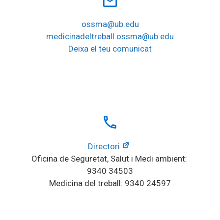
mail_outline
ossma@ub.edu
medicinadeltreball.ossma@ub.edu
Deixa el teu comunicat
local_phone
Directori
Oficina de Seguretat, Salut i Medi ambient: 
9340 34503
Medicina del treball: 9340 24597