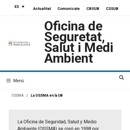
Saltar
ES
Actualitat
Comunícate
CBSUB
CSSUB
al
contenido
Oficina de
Seguretat,
Salut i Medi
Ambient
Menú
OSSMA
/
La OSSMA en la UB
La Oficina de Seguridad, Salud y Medio
Ambiente (OSSMA) se creó en 1998 por