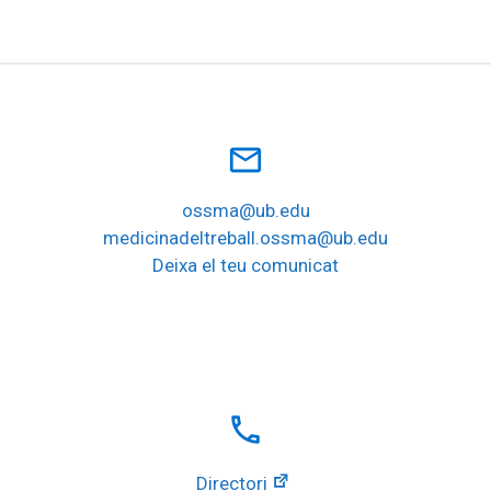
mail_outline
ossma@ub.edu
medicinadeltreball.ossma@ub.edu
Deixa el teu comunicat
local_phone
Directori