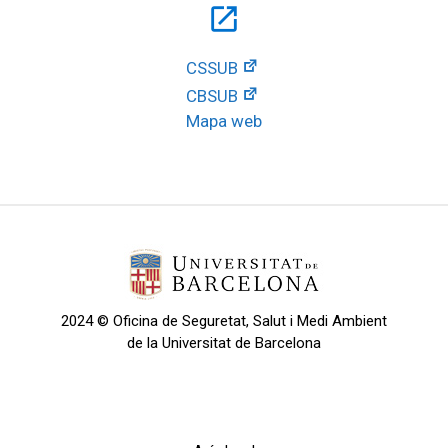
open_in_new
CSSUB
CBSUB
Mapa web
2024 © Oficina de Seguretat, Salut i Medi Ambient
de la Universitat de Barcelona