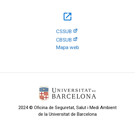
open_in_new
CSSUB
CBSUB
Mapa web
2024 © Oficina de Seguretat, Salut i Medi Ambient
de la Universitat de Barcelona