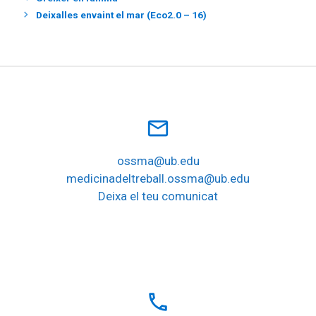
Deixalles envaint el mar (Eco2.0 – 16)
mail_outline
ossma@ub.edu
medicinadeltreball.ossma@ub.edu
Deixa el teu comunicat
local_phone