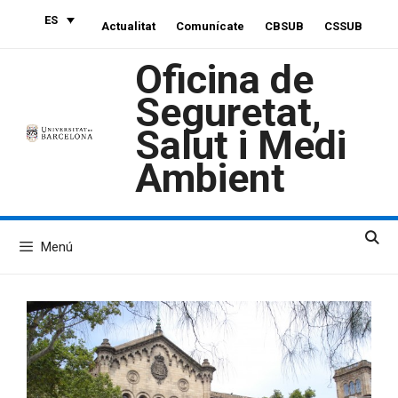
Saltar
ES
Actualitat
Comunícate
CBSUB
CSSUB
al
contenido
Oficina de
Seguretat,
Salut i Medi
Ambient
Menú